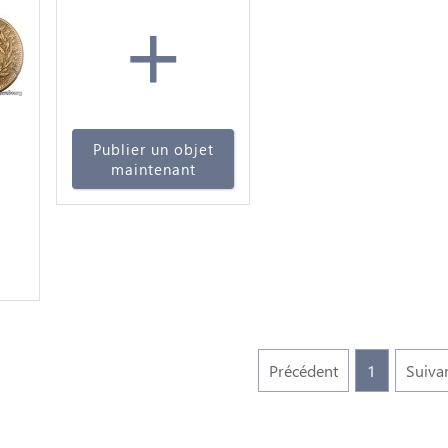
+
Publier un objet
maintenant
 X
le
Précédent
1
Suiva