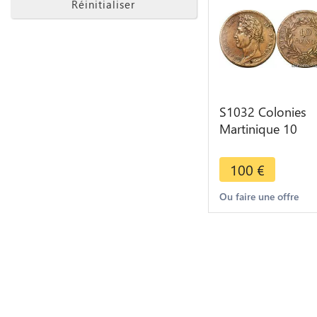
Réinitialiser
S1032 Colonies
Martinique 10
Centimes Charles
1827 H La Rochel
100
€
-> Faire Offre
Ou faire une offre