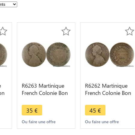
e
R6263 Martinique
R6262 Martinique
on
French Colonie Bon
French Colonie Bon
 -
50 Centimes 1897
50 Centimes 1922 -
1922 -> Make offer
> Make offer
35
€
45
€
Ou faire une offre
Ou faire une offre