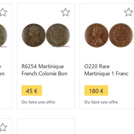
e
R6254 Martinique
O220 Rare
on
French Colonie Bon
Martinique 1 Franc
2 -
pour 1 Franc 1922 -
Josephine Napoleon
> Make offer
wife 1922 -> Make
45
€
180
€
offer
Ou faire une offre
Ou faire une offre