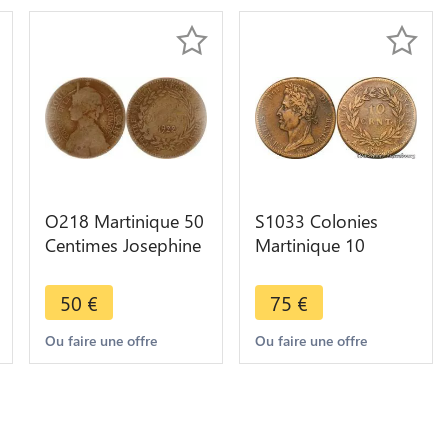
O218 Martinique 50
S1033 Colonies
Centimes Josephine
Martinique 10
Napoleon wife 1922
Centimes Charles X
-> Make offer
1827 H La Rochelle
50
€
75
€
-> Faire Offre
Ou faire une offre
Ou faire une offre