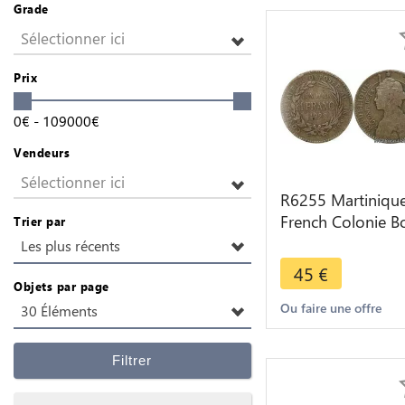
Grade
Sélectionner ici
Prix
0
€
-
109000
€
Vendeurs
Sélectionner ici
R6255 Martiniqu
French Colonie B
Trier par
pour 1 Franc 192
Les plus récents
> Make offer
45
€
Objets par page
Ou faire une offre
30 Éléments
Filtrer