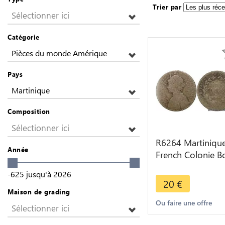
Trier par
Sélectionner ici
Catégorie
Pièces du monde Amérique
Pays
Martinique
Composition
Sélectionner ici
R6264 Martiniqu
Année
French Colonie B
50 Centimes 1897
-625
jusqu'à
2026
> Make offer
20
€
Maison de grading
Ou faire une offre
Sélectionner ici