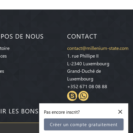
OPOS DE NOUS
CONTACT
toire
contact@millenium-state.com
ices
1. rue Phillipe II
L-2340 Luxembourg
es
Grand-Duché de
Luxembourg
+352 671 08 08 88
×
IR LES BONS PLANS!
Pas encore inscrit?
Créer un compte gratuitement
S'inscrire