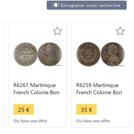
Enregistrer cette recherche
R6261 Martinique
R6259 Martinique
French Colonie Bon
French Colonie Bon
pour 1 Franc 1897 -
pour 1 Franc 1897 -
> Make offer
> Make offer
25
€
35
€
Ou faire une offre
Ou faire une offre