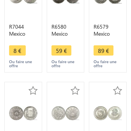
R7044
R6580
R6579
Mexico
Mexico
Mexico
Estados
Spanish
Spanish
Unidos
Colony Real
Colony 2
8
€
59
€
89
€
Mexicanos
Carlos IV
Reales
1 Peso
1781 FF
Philippe V
Ou faire une
Ou faire une
Ou faire une
offre
offre
offre
1971 Mo
Silver ->
1735 /4 MF
UNC ->
Make offer
Mo Silver --
Make offer
> M offer