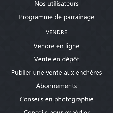
Nos utilisateurs
Programme de parrainage
VENDRE
Vendre en ligne
Vente en dépôt
Publier une vente aux enchères
Abonnements
Conseils en photographie
Conseils pour expédier