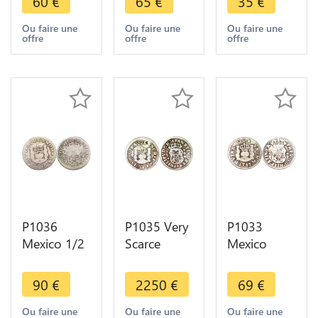
60
€
65
€
35
€
1746 Mo
1748 Mo
Real
Mexiko City
Mexiko City
Ferdinand
Ou faire une
Ou faire une
Ou faire une
offre
offre
offre
Silver ->
Silver ->
VII 1814
Make offer
Make offer
Mo JJ Silver
P1036
P1035 Very
P1033
Mexico 1/2
Scarce
Mexico
Real Philip
Mexico 1/2
Spanish
V 1735 Mo
Real Philip
Colony 1/2
90
€
2250
€
69
€
FM Silver -
V 1733 Mo
Real
>Make
F Silver -
Ferdinand
Ou faire une
Ou faire une
Ou faire une