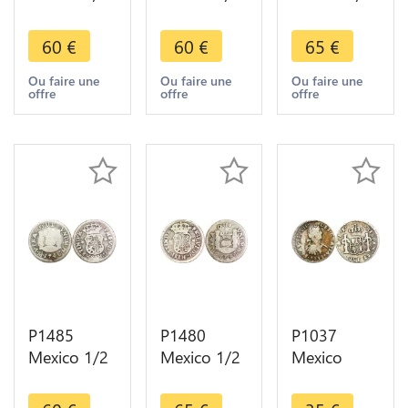
Real
Real
Real
Philippe V
Philippe V
Fernando VI
60
€
60
€
65
€
1744 Mo
1744 Mo
1752 Mo
Mexiko City
Mexiko City
Mexiko City
Ou faire une
Ou faire une
Ou faire une
offre
offre
offre
Silver ->
Silver ->
Silver ->
Make offer
Make offer
Maker offer
P1485
P1480
P1037
Mexico 1/2
Mexico 1/2
Mexico
Real
Real
Spanish
Fernando VI
Fernando VI
Colony 1/2