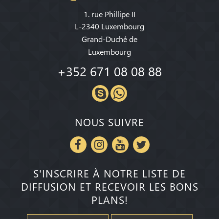
1. rue Phillipe II
L-2340 Luxembourg
Grand-Duché de
Luxembourg
+352 671 08 08 88
NOUS SUIVRE
S'INSCRIRE À NOTRE LISTE DE
DIFFUSION ET RECEVOIR LES BONS
PLANS!