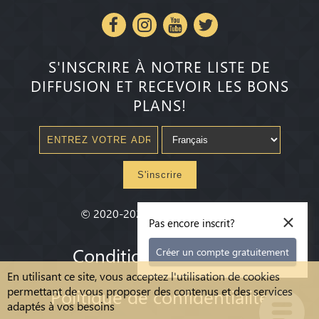
S'INSCRIRE À NOTRE LISTE DE
DIFFUSION ET RECEVOIR LES BONS
PLANS!
S'inscrire
×
©
2020-2026
Millenium State
®
Pas encore inscrit?
Conditions Générales
Créer un compte gratuitement
En utilisant ce site, vous acceptez l'utilisation de cookies
permettant de vous proposer des contenus et des services
Politique de confidentialité
adaptés à vos besoins