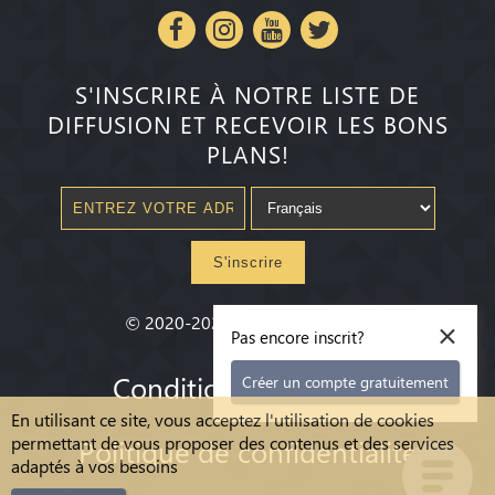
S'INSCRIRE À NOTRE LISTE DE
DIFFUSION ET RECEVOIR LES BONS
PLANS!
S'inscrire
×
©
2020-2026
Millenium State
®
Pas encore inscrit?
Conditions Générales
Créer un compte gratuitement
En utilisant ce site, vous acceptez l'utilisation de cookies
permettant de vous proposer des contenus et des services
Politique de confidentialité
adaptés à vos besoins