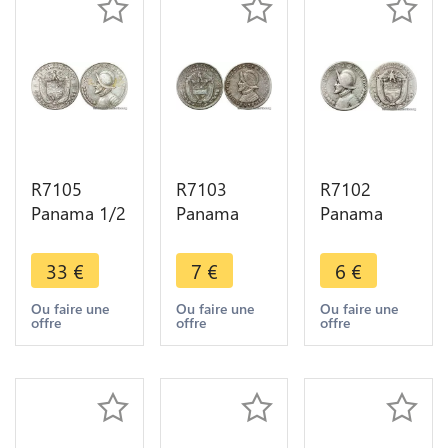
R7105
R7103
R7102
Panama 1/2
Panama
Panama
Balboa
Decimo
Decimo
1947 Silver
1/10 Balboa
1/10 Balboa
33
€
7
€
6
€
-> Make
1953 Silver
1947 Silver
offer
AU -> Make
-> Make
Ou faire une
Ou faire une
Ou faire une
offre
offre
offre
offer
offer