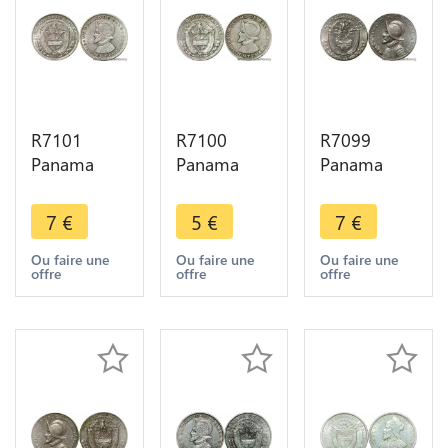
R7101
R7100
R7099
Panama
Panama
Panama
Decimo
Decimo
Decimo
1/10 Balboa
1/10 Balboa
1/10 Balboa
7
€
5
€
7
€
1953 Silver
1953 Silver
1970 AU ->
AU -> Make
-> Make
Make offer
Ou faire une
Ou faire une
Ou faire une
offre
offre
offre
offer
offer