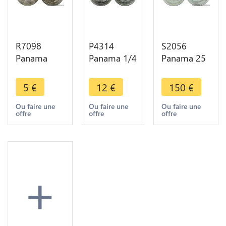
R7098
P4314
S2056
Panama
Panama 1/4
Panama 25
Decimo
Balboa
Centesimos
1/10 Balboa
Vasco
1904 Silver
5
€
12
€
150
€
1968 ->
Nunez 1953
Superbe
Make offer
Silver ->
+++ -
Ou faire une
Ou faire une
Ou faire une
offre
offre
offre
Make offer
>Make
offer
+