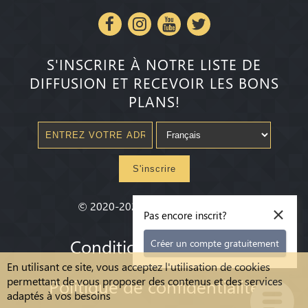
S'INSCRIRE À NOTRE LISTE DE
DIFFUSION ET RECEVOIR LES BONS
PLANS!
S'inscrire
×
©
2020-2026
Millenium State
®
Pas encore inscrit?
Conditions Générales
Créer un compte gratuitement
En utilisant ce site, vous acceptez l'utilisation de cookies
permettant de vous proposer des contenus et des services
Politique de confidentialité
adaptés à vos besoins