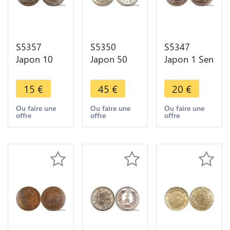
S5357
S5350
S5347
Japon 10
Japon 50
Japon 1 Sen
Sen ère
Sen 1926-
ère Meiji
Taichô
1989 An 9
1873-1892-
15
€
45
€
20
€
1912-1917
1934
Faire Offre
Argent/Silver
Argent
Ou faire une
Ou faire une
Ou faire une
offre
offre
offre
- Faire Offre
Silver AU !-
Faire Offre