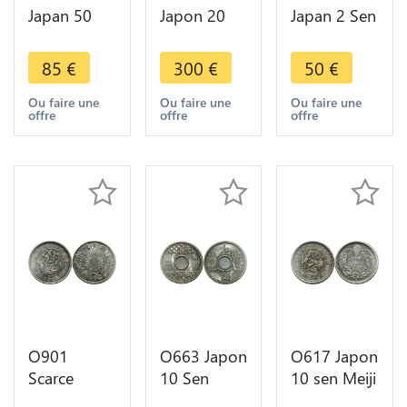
Japan 50
Japon 20
Japan 2 Sen
Sen
Sen Meiji
Meiji 1876
Mutsuhito
1871 Silver
85
€
300
€
50
€
An 43 1910
AU - MS ! -
Silver - Faire
>Make
Ou faire une
Ou faire une
Ou faire une
offre
offre
offre
Offre
offer
O901
O663 Japon
O617 Japon
Scarce
10 Sen
10 sen Meiji
Japon 20
Showa
1876