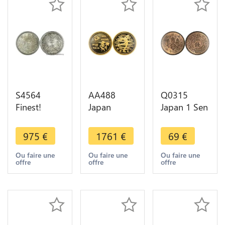
S4564
AA488
Q0315
Finest!
Japan
Japan 1 Sen
Japon 20
10000 Yen
Taisho
Sen 1874
Olympics
Yoshihito
975
€
1761
€
69
€
PCGS MS66
Games Ice
Year 7 1918
Silver -
Skating
UNC ->
Ou faire une
Ou faire une
Ou faire une
offre
offre
offre
Make offer
Nagano
Make offer
1998 Or
Gold Proof