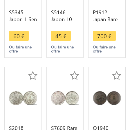
S5345
S5146
P1912
Japon 1 Sen
Japon 10
Japan Rare
ère Meiji
Sen
5 Sen Meiji
1873-1892-
Characters
1870 M3
60
€
45
€
700
€
Faire Offre
Dragon
Shallow
Argent
Scales PCGS
Ou faire une
Ou faire une
Ou faire une
offre
offre
offre
1873 Silver
MS63
- Faire Offre
Argent
Silver
S2018
S7609 Rare
O1940