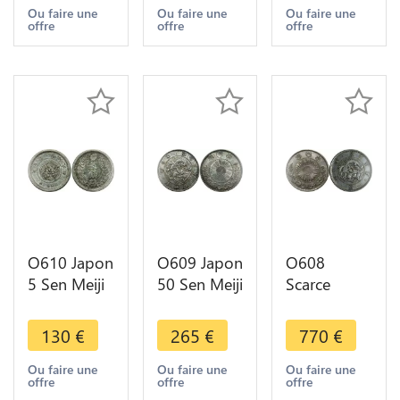
Ou faire une
Ou faire une
Ou faire une
offre
offre
offre
O610 Japon
O609 Japon
O608
5 Sen Meiji
50 Sen Meiji
Scarce
1876
1870 Year 3
Japon Yen
Argent
Argent
Meiji 1870
130
€
265
€
770
€
Silver AUNC
Silver UNC
Year 3 Type
!!
1 Argent
Ou faire une
Ou faire une
Ou faire une
offre
offre
offre
Silver AU !!