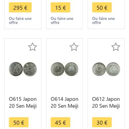
Sen Meiji
1934 Yr.9
Argent
295
€
15
€
50
€
1871
UNC
Silver UNC
Argent
Ou faire une
Ou faire une
Ou faire une
offre
offre
offre
Silver AU !!
O615 Japon
O614 Japon
O612 Japon
20 Sen Meiji
20 Sen Meiji
20 Sen Meiji
1871
1885 Year
1906 Year
Argent
18 Argent
39 Argent
50
€
45
€
30
€
Silver
Silver
Silver