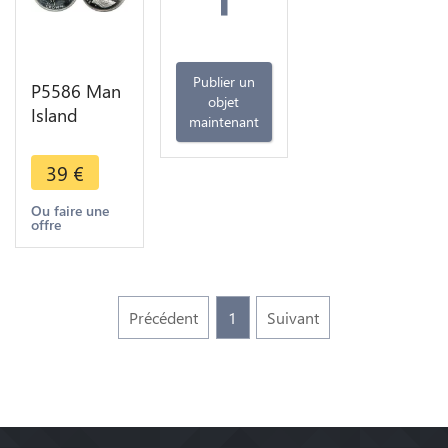
Publier un
P5586 Man
objet
Island
maintenant
Crown
Elizabeth II
39
€
Flight Otto
Lilienthal
Ou faire une
offre
1994 Silver
Proof
Précédent
1
Suivant