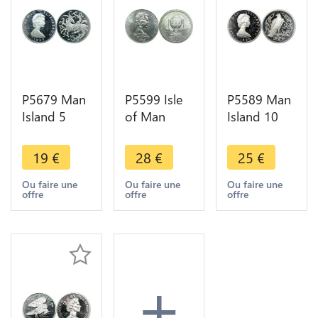
P5679 Man
P5599 Isle
P5589 Man
Island 5
of Man
Island 10
Pence
Crown
Pence
Elizabeth II
Elizabeth II
Elizabeth II
19
€
28
€
25
€
1980 Silver
200 years
Eagle 1980
Proof ->M
man flight
Silver Proof
Ou faire une
Ou faire une
Ou faire une
offre
offre
offre
Offer
Balloon
-> M Offer
1983 UNC
+