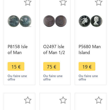
P8158 Isle
O2497 Isle
P5680 Man
of Man
of Man 1/2
Island
Crown
Penny
Pound
Elizabeth II
George III
Elizabeth II
15
€
75
€
19
€
Queen
1798 -
1980 Silver
Mother
>Make
Proof ->M
Ou faire une
Ou faire une
Ou faire une
offre
offre
offre
1985 UNC -
offer
Offer
> M offer