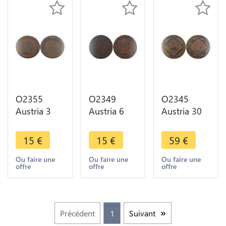
O2355
O2349
O2345
Austria 3
Austria 6
Austria 30
Kreuzer
Kreuzer
Kreuzer
Franz II
Franz II
Franz II
15
€
15
€
59
€
1812 ->M
1800 B
1807 A
offer
Kremnitz -
Wien ->M
Ou faire une
Ou faire une
Ou faire une
offre
offre
offre
>M offer
offer
Précédent
1
Suivant