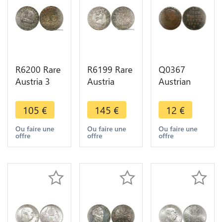
R6200 Rare
R6199 Rare
Q0367
Austria 3
Austria
Austrian
Kreuzer
Tyrol 3
Netherlands
Leopold V
Kreuzer
1 Liard 1
105
€
145
€
12
€
1619 1625
Leopold V
Oord Maria
ND Hall
1626 1632
Theresia
Ou faire une
Ou faire une
Ou faire une
offre
offre
offre
Silver ->
ND Hall
1744 Angel
Make offer
Silver ->
Brussels
Offer