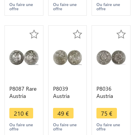
1693 Graz
Kaiser
Kreuzer
Ou faire une
Ou faire une
Ou faire une
offre
offre
offre
IA Silver AU
Leopold I
Ferdinand
1693 Hall
Carl 1661
Tirol
Hall
P8087 Rare
P8039
P8036
Austria
Austria
Austria
Tyrol
Bishop
Erzbistum
Sechser 6
Salzburg 4
Salzburg
210
€
49
€
75
€
Kreuzer
Kreuzer
Kreuzer Max
Sigismund
Franz Anton
Gandolph
Ou faire une
Ou faire une
Ou faire une
offre
offre
offre
Hall 1477
von Harrach
Graf