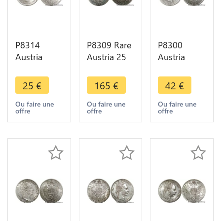
P8314
P8309 Rare
P8300
Austria
Austria 25
Austria
Hasburg
schilling
Hasburg 2
Corona
Franz
Corona
25
€
165
€
42
€
Franz
Grillparzer
Franz
Joseph I
1964 Silver
Joseph I
Ou faire une
Ou faire une
Ou faire une
offre
offre
offre
1916 Silver
Proof -
1912 Silver
BU ->Make
>Make
BU UNC ->
offer
offer
Make Offer