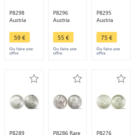
P8298
P8296
P8295
Austria
Austria
Austria
Hasburg
Hasburg
Hasburg
Florin Franz
Florin Franz
Florin Franz
59
€
55
€
75
€
Joseph I
Joseph I
Joseph I
1859 A
1884 Silver
1878 Silver
Ou faire une
Ou faire une
Ou faire une
offre
offre
offre
Silver AU ->
AU -> Make
UNC ->
Make Offer
Offer
Make Offer
P8289
P8286 Rare
P8276