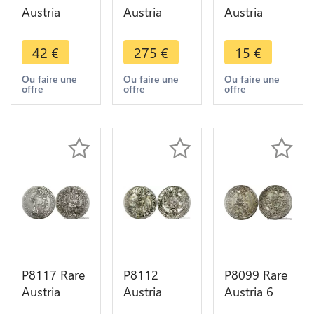
Austria
Austria
Austria
Hasburg 2
Thaler Franz
Corona
Corona
Joseph I
Franz
42
€
275
€
15
€
Franz
1857 A
Joseph I
Joseph I
Silver UNC -
1915 Silver
Ou faire une
Ou faire une
Ou faire une
offre
offre
offre
1912 Silver
> Make
AU -> M
BU UNC ->
Offer
Offer
Make Offer
P8117 Rare
P8112
P8099 Rare
Austria
Austria
Austria 6
Salzburg
Salzburg 3
Kreuzer