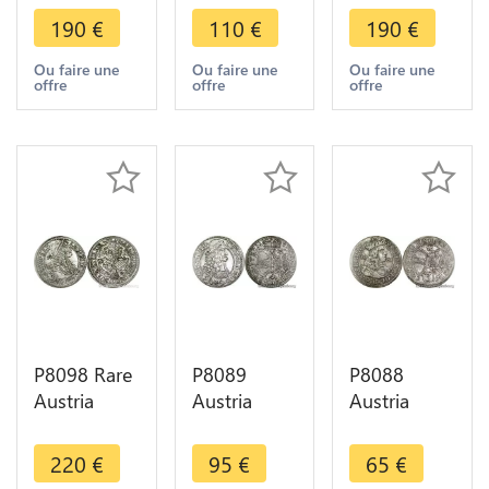
1/6 Thaler
Kreuzer
Leopold I
190
€
110
€
190
€
Paris Graf
Maximilian
1673 St.
von Lodron
Gandolph
Veit Silver -
Ou faire une
Ou faire une
Ou faire une
offre
offre
offre
1627 Silver
Groschen
>Make
1681 Silver
offer
P8098 Rare
P8089
P8088
Austria
Austria
Austria
Styrie 3
Österreich
Österreich
Kreuzer
Habsburg 3
Austria
220
€
95
€
65
€
Leopold I
Kreuzer
Tyrol 3