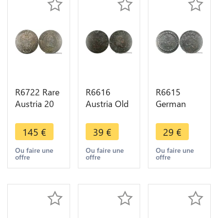
R6722 Rare
R6616
R6615
Austria 20
Austria Old
German
Kreuzer
Counterfeit
States Pfalz
Franz II
20 Kreuzer
Electoral
145
€
39
€
29
€
1804 G
Franz I
1/2 Kreuzer
Nagybánya
1810 Silver
Karl
Ou faire une
Ou faire une
Ou faire une
offre
offre
offre
Baia Mare
-> Make
Theodor
Silver AU
offer
1777 ->
Make offer