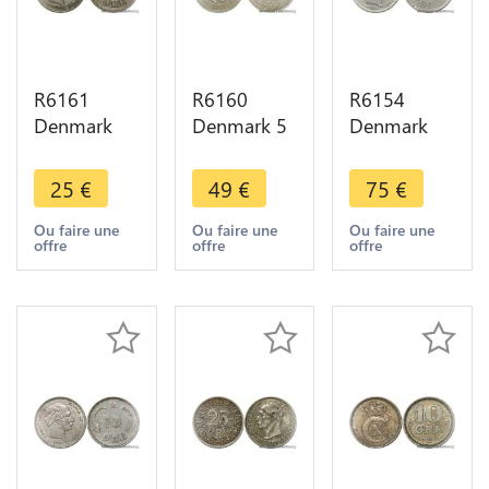
R6161
R6160
R6154
Denmark
Denmark 5
Denmark
10 Ore
Kroner
25 Öre
Christian IX
Frederik IX
Christian IX
25
€
49
€
75
€
1899 VBP
1960 CS
1874 CS
Silver ->
Silver UNC -
Silver ->
Ou faire une
Ou faire une
Ou faire une
offre
offre
offre
Make offer
> Make
Make offer
offer