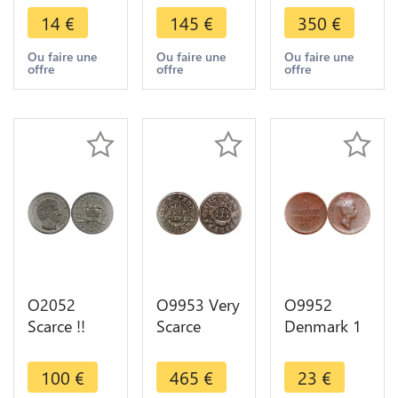
Christian X
Dansk
2
14
€
145
€
350
€
1919 HCN
Frederik IV
Mariengroschen
GJ Silver ->
1716 ->
Friedrich
Ou faire une
Ou faire une
Ou faire une
offre
offre
offre
Make offer
Make offer
1762 IHM
Silver AU
O2052
O9953 Very
O9952
Scarce !!
Scarce
Denmark 1
Danemark 3
Denmark 2
Rigsbankskilling
Rigsbank
Skilling
Frederik VI
100
€
465
€
23
€
Skilling
Danske
1813 ->