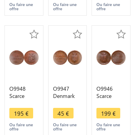
Christian
Frederik III
Make offer
Ou faire une
Ou faire une
Ou faire une
offre
offre
offre
VIII 1842 K
Rex 1648
FF Silver AU
Silver
!!
O9948
O9947
O9946
Scarce
Denmark
Scarce
Denmark
12 Skilling
Denmark
16 Skilling
Frederik VI
12 Skilling
195
€
45
€
199
€
Frederik VI
Rigsbank
Frederik VI
Rigsbank
Token 1813
Rigsbank
Ou faire une
Ou faire une
Ou faire une
offre
offre
offre
Token 1814
-> Make
Token 1813