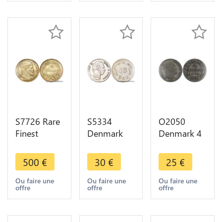
AU / UNC
offer
UNC
S7726 Rare
S5334
O2050
Finest
Denmark
Denmark 4
Danmark
10 Øre
Skilling
1/2
Christian IX
Frederik VII
500
€
30
€
25
€
Rigsdaler
1874
R M 1856
Frederik VII
Argent
VS Silver -
Ou faire une
Ou faire une
Ou faire une
offre
offre
offre
1855 PCGS
Silver - Faire
>Make
MS65+
Offre
offer
Silver