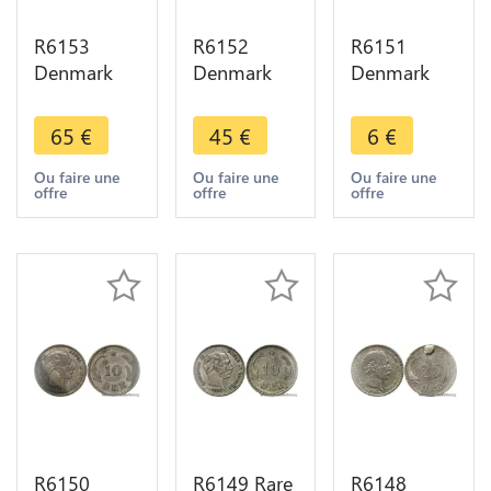
R6153
R6152
R6151
Denmark
Denmark
Denmark
10 Ore
25 Öre
10 Ore
Christian IX
Frederik VIII
Christian X
65
€
45
€
6
€
1891 CS
1907 VBP
1919 HCN
Silver ->
GJ Silver ->
GJ Silver ->
Ou faire une
Ou faire une
Ou faire une
offre
offre
offre
Make offer
Make offer
Make offer
R6150
R6149 Rare
R6148