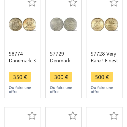
S8774
S7729
S7728 Very
Danemark 3
Denmark
Rare ! Finest
Rigsbankskilling
Frederik VII
Denmark 3
Christian
16 Skilling
Rigsbankskilling
350
€
300
€
500
€
VIII 1842 K
Rigsmont
1836 IFF
FF PCGS
1858 FK-VS
PCGS MS65
Ou faire une
Ou faire une
Ou faire une
offre
offre
offre
MS64
PCGS MS65
Argent
Silver