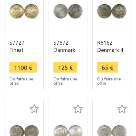
S7727
S7672
R6162
Finest
Danmark
Denmark 4
Denmark 1
25 Øre
Skilling
Rigsdaler
Christian IX
Rigsmont
1100
€
125
€
65
€
Frederick
1904 PCGS
Frederik VII
VII 1854
MS64 VBP
1854 FF
Ou faire une
Ou faire une
Ou faire une
offre
offre
offre
PCGS MS65
UNC ! -
Silver ->
Silver
>Faire Offre
Make offer