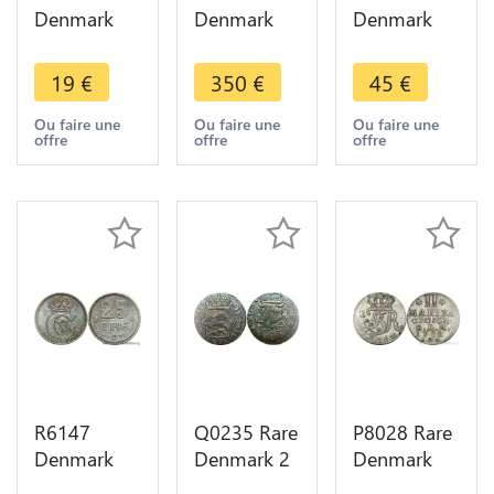
Denmark
Denmark
Denmark
10 Ore
10 Ore
25 Öre
Christian IX
Christian IX
Christian IX
19
€
350
€
45
€
1897 VBP
1886 CS
1874 CS
Silver ->
Silver 508K
Silver ->
Ou faire une
Ou faire une
Ou faire une
offre
offre
offre
Make offer
minted ->
Make offer
Make offer
R6147
Q0235 Rare
P8028 Rare
Denmark
Denmark 2
Denmark
25 Öre
Skilling
Oldenburg