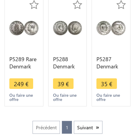
P5289 Rare
P5288
P5287
Denmark
Denmark
Denmark
50 Ore
10 Kroner
10 Kroner
Oscar II
King
King
249
€
39
€
35
€
1877 Silver
Frederik IX
Frederik IX
-> M Offer
1968 Silver
1967 Silver
Ou faire une
Ou faire une
Ou faire une
offre
offre
offre
UNC -> M
UNC -> M
Offer
Offer
Précédent
1
Suivant