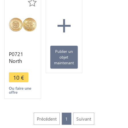
+
Publier un
P0721
objet
North
maintenant
Macedonia
1 Denar
10
€
2000 Years
of
Ou faire une
offre
Christianity
UNC -
>Make
offer
Précédent
1
Suivant