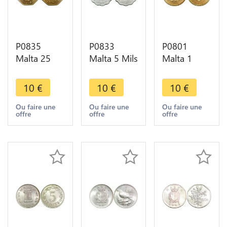
P0835
P0833
P0801
Malta 25
Malta 5 Mils
Malta 1
Cents
Lampstand
Cent Rising
Anniversary
Christopher
Sun Maltese
10
€
10
€
10
€
of Republic
Ironside
Boat 1986
Maltese
1972 FDC -
FDC ->
Ou faire une
Ou faire une
Ou faire une
offre
offre
offre
Boat Sun
> Make
Make offer
1975 FDC
Offer