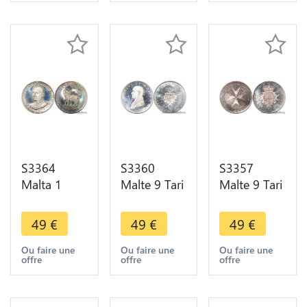
Valette AU -
Silv FDC BE
FDC BE PF
> M offer
PF Proof
Proof
S3364
S3360
S3357
Malta 1
Malte 9 Tari
Malte 9 Tari
Scudo
Angelo M.
Angelo
Angelus De
Felice
Mojana Sub
49
€
49
€
49
€
Mojana
Vigesimo
Hoc Signo
1965
Ovinto Sui
Militamus
Ou faire une
Ou faire une
Ou faire une
offre
offre
offre
Argent
1987 coins
1967 coins
Silver FDC
FDC BE PF
FDC BE PF
BE PF Proof
Proof
Proof