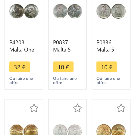
P4208
P0837
P0836
Malta One
Malta 5
Malta 5
Pound £
Cents Coat
Cents Coat
Manwel
Arm Crab
Arm Crab
32
€
10
€
10
€
Dimech
2001 FDC -
1998 FDC -
1972 Silver
> Make
> Make
Ou faire une
Ou faire une
Ou faire une
offre
offre
offre
UNC BU ->
offer
offer
Make offer