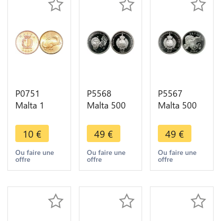
P0751
P5568
P5567
Malta 1
Malta 500
Malta 500
Cent Coat
Liras
Liras Zeus
Arms 2004
Alexender
Mythologia
10
€
49
€
49
€
UNC -
the Great II
Euros 2000
>Make
Euro 1989
Silver Proof
Ou faire une
Ou faire une
Ou faire une
offre
offre
offre
offer
Silver
-> M Offer
Proof-> M
Offer