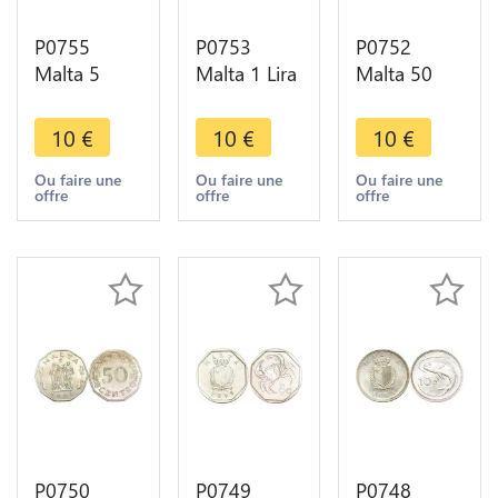
P0755
P0753
P0752
Malta 5
Malta 1 Lira
Malta 50
Cents
Coat Arms
Cents Coat
Temple
Bird 1991
Arms
10
€
10
€
10
€
Hagar Qim
UNC -
Flowers
1972 UNC -
>Make
1992 UNC -
Ou faire une
Ou faire une
Ou faire une
offre
offre
offre
>Make
offer
>Make
offer
offer
P0750
P0749
P0748