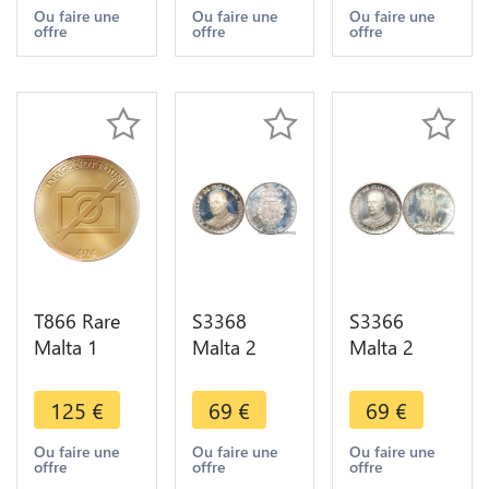
>Make
>Make
Amazons
Ou faire une
Ou faire une
Ou faire une
offre
offre
offre
offer
offer
1972 UNC -
> make
offer
T866 Rare
S3368
S3366
Malta 1
Malta 2
Malta 2
Grano
Scudi
Scudi
Emmanuel
Angelo
Angelo
125
€
69
€
69
€
Pinto de
Mojana Nil
Mojana No
Fonseca
Coele Ste
increasing
Ou faire une
Ou faire une
Ou faire une
offre
offre
offre
1755 La
Nisi 1964
Major 1967