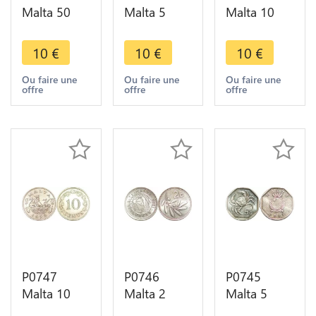
Malta 50
Malta 5
Malta 10
Cents Great
Cents Coat
Cents Coat
Siege
Arms Crab
Arms Fish
10
€
10
€
10
€
Monument
1995 UNC -
1991 UNC -
1972 UNC -
>Make
> make
Ou faire une
Ou faire une
Ou faire une
offre
offre
offre
>Make
offer
offer
offer
P0747
P0746
P0745
Malta 10
Malta 2
Malta 5
Cents Boat
Cents Coat
Cents Coat