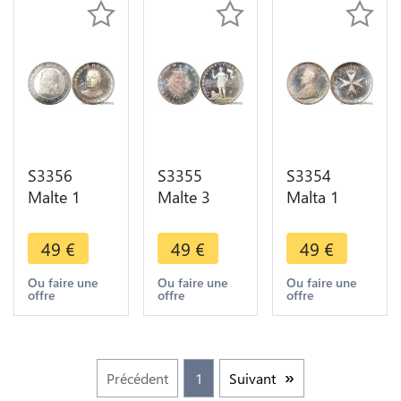
S3356
S3355
S3354
Malte 1
Malte 3
Malta 1
Scudo
Scudi
Scudo
Angelo
Angelus De
Angelus De
49
€
49
€
49
€
Mojana
Mojana
Mojana
Joan Bapt
Guea Alla
1967
Ou faire une
Ou faire une
Ou faire une
offre
offre
offre
Ora Nobis
Fame 1968
Argent
1964 FDC
coins FDC
Silver FDC
BE PF Proof
BE PF Proof
BE PF Proof
Précédent
1
Suivant