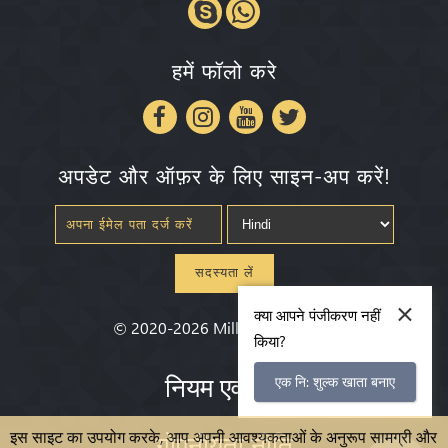
हमें फॉलो करे
अपडेट और ऑफ़र के लिए साइन-अप करें!
सदस्यता लें
×
क्या आपने पंजीकरण नहीं
©
2020-2026
Millenium State
®
किया?
नियम एवं शर्तें
एक नि: शुल्क खाता बनाए
इस साइट का उपयोग करके, आप अपनी आवश्यकताओं के अनुरूप सामग्री और
गोपनीयता नीति