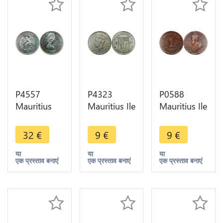
P4557
P4323
P0588
Mauritius
Mauritius Ile
Mauritius Ile
25 Rupees
Maurice
Maurice
Elisabeth II
Rupee
Cent
32
€
9
€
9
€
1977 Silver
George VI
Elizabeth II
Proof
1951 ->
1921 -
या
या
या
एक प्रस्ताव बनाएं
एक प्रस्ताव बनाएं
एक प्रस्ताव बनाएं
Make offer
>Make
offer