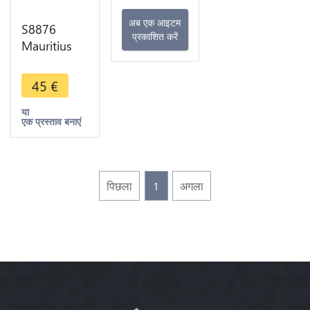
अब एक आइटम
S8876
प्रकाशित करें
Mauritius
1/2 Rupee
George V
45
€
Stag 1934
Argent
या
एक प्रस्ताव बनाएं
Silver -
>Make
offer
पिछला
1
अगला