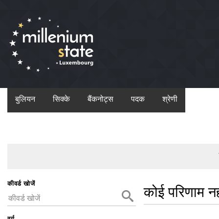
बुलियन
सिक्के
बैंकनोट्स
पदक
श्रेणी
कीवर्ड खोजें
कोई परिणाम न
वर्ग