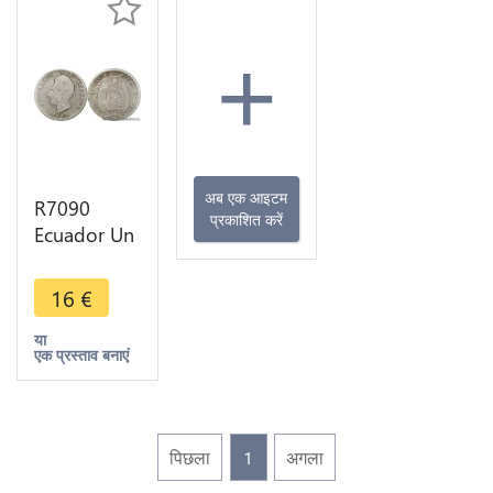
+
अब एक आइटम
R7090
प्रकाशित करें
Ecuador Un
Decimo
Sucre 1889
16
€
Santiago
Chili Silver -
या
एक प्रस्ताव बनाएं
> Make
offer
पिछला
1
अगला