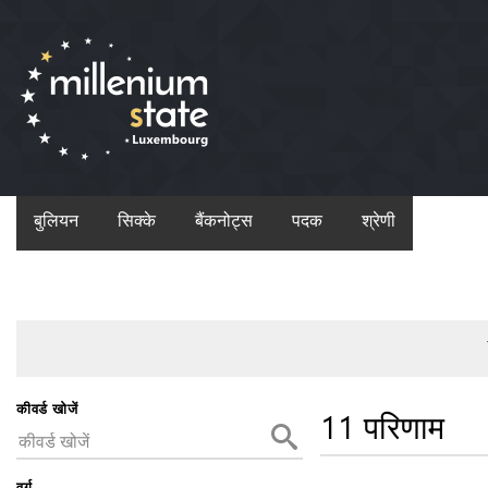
बुलियन
सिक्के
बैंकनोट्स
पदक
श्रेणी
कीवर्ड खोजें
11 परिणाम
वर्ग