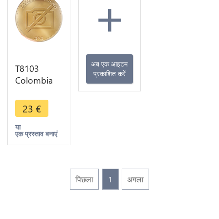
+
अब एक आइटम
T8103
प्रकाशित करें
Colombia
50
Centavos
23
€
1932 M
Argent
या
एक प्रस्ताव बनाएं
Silver -> M
Offer
पिछला
1
अगला