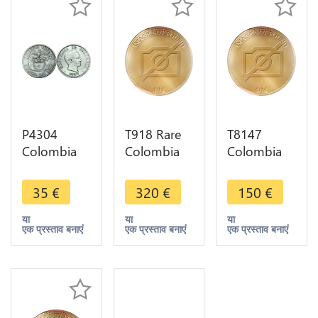
P4304
T918 Rare
T8147
Colombia
Colombia
Colombia
50
Santa
1/4 Real
Centavos
Marta-
Siege de
35
€
320
€
150
€
1922
Royalist 1/4
Santa Marta
Birmingham
Real 1820
1820 -> M
या
या
या
एक प्रस्ताव बनाएं
एक प्रस्ताव बनाएं
एक प्रस्ताव बनाएं
Silver ->
KM B4 High
Offer
Make offer
Quality