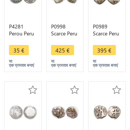
P4281
P0998
P0989
Perou Peru
Scarce Peru
Scarce Peru
Sol Lima
Lima Cob 2
Venezuela
1934 Silver
Reales SVL
Real
35
€
425
€
395
€
-> Make
709 1709
Macuquina
offer
Silver -
1728 cob
या
या
या
एक प्रस्ताव बनाएं
एक प्रस्ताव बनाएं
एक प्रस्ताव बनाएं
>Make
Silver -
offer
>Make
offer