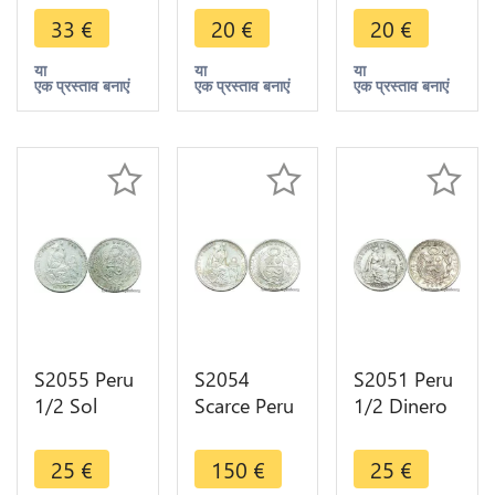
Silver ->
Argent
->Make
33
€
20
€
20
€
Faire Offre
Silver ->
offer
Faire Offre
या
या
या
एक प्रस्ताव बनाएं
एक प्रस्ताव बनाएं
एक प्रस्ताव बनाएं
S2055 Peru
S2054
S2051 Peru
1/2 Sol
Scarce Peru
1/2 Dinero
1935 Silver
1/2 Sol
1912 Silver
->Make
Lima 1907
Superbe
25
€
150
€
25
€
offer
FDC ! UNC !
+++ SPL ->