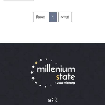
पिछला
1
अगला
खरीदें