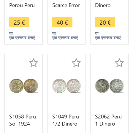
Perou Peru
Scarce Error
Dinero
1/2 Real
Defect Flan
1870 Lima
Carlos III
Peru Peseta
Argent
25
€
40
€
20
€
1779 Lima
Republica
Silver -> M
MJ Silver -
Peruana
Offer
या
या
या
एक प्रस्ताव बनाएं
एक प्रस्ताव बनाएं
एक प्रस्ताव बनाएं
>Make
Lima Silver -
offer
> MO
S1058 Peru
S1049 Peru
S2062 Peru
Sol 1924
1/2 Dinero
1 Dinero
Argent
1905
1912 Silver