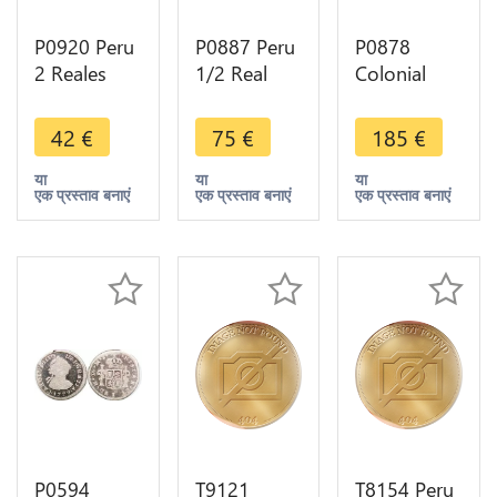
P0920 Peru
P0887 Peru
P0878
2 Reales
1/2 Real
Colonial
Carlos IV
Carlos II
Pirates Peru
1793 IJ
1699 Potosi
2 Reales
42
€
75
€
185
€
Large Bust
Silver -
cob 76
Silver -
>Make
1776 ?
या
या
या
एक प्रस्ताव बनाएं
एक प्रस्ताव बनाएं
एक प्रस्ताव बनाएं
>Make
offer
Silver -
offer
>Make
offer
P0594
T9121
T8154 Peru