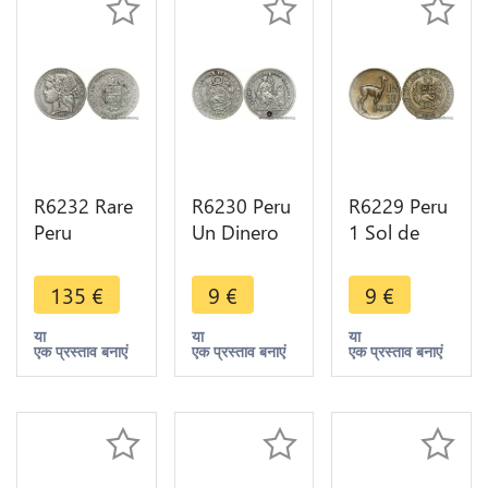
R6232 Rare
R6230 Peru
R6229 Peru
Peru
Un Dinero
1 Sol de
Colonies 1
1875 YJ
Oro Lama
Peseta 1880
Lima Silver -
Lima 1970 -
135
€
9
€
9
€
B dot BF
> Make
> Make
Countermark
offer
offer
या
या
या
एक प्रस्ताव बनाएं
एक प्रस्ताव बनाएं
एक प्रस्ताव बनाएं
I Silver -->
M offer