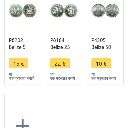
P8202
P8184
P4305
Belize 5
Belize 25
Belize 50
Cents Fork-
Cents Blue
Cents
tailed
crowned
Elizabeth II
15
€
22
€
10
€
Flycatchers
Motmot
1974 UNC -
Elizabeth II
1974 Silver
> Make
या
या
या
एक प्रस्ताव बनाएं
एक प्रस्ताव बनाएं
एक प्रस्ताव बनाएं
1974 Silver
PROOF ->
offer
PROOF -
M offer
>M offer
+