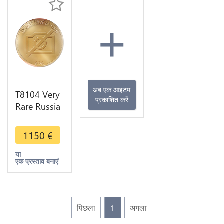
+
अब एक आइटम
T8104 Very
प्रकाशित करें
Rare Russia
2 Kopecks
Catherine II
1150
€
1767 MM
Overstuck
या
एक प्रस्ताव बनाएं
Peter III
पिछला
1
अगला