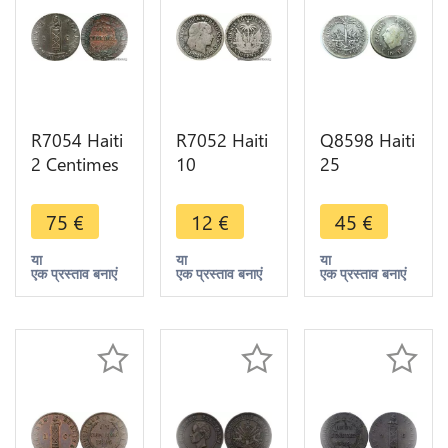
R7054 Haiti
R7052 Haiti
Q8598 Haiti
2 Centimes
10
25
1831 an 28
Centimes
Centimes
-> Make
Tiara head
President
75
€
12
€
45
€
offer
1881 A
Alexandre
Paris Silver -
Pétion An
या
या
या
एक प्रस्ताव बनाएं
एक प्रस्ताव बनाएं
एक प्रस्ताव बनाएं
> Make
14 1817/8
offer
Silver