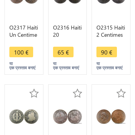
O2317 Haiti
O2316 Haiti
O2315 Haiti
Un Centime
20
2 Centimes
An 43 1846
Centimes
An 26 1829
AU ->Make
1863
->Make
100
€
65
€
90
€
offer
Geffrard
offer
President -
या
या
या
एक प्रस्ताव बनाएं
एक प्रस्ताव बनाएं
एक प्रस्ताव बनाएं
>Make
offer