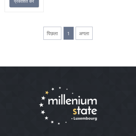
प्रकाशित करें
पिछला
1
अगला