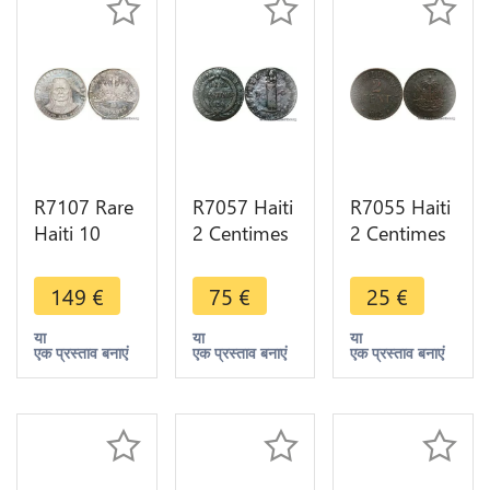
R7107 Rare
R7057 Haiti
R7055 Haiti
Haiti 10
2 Centimes
2 Centimes
Gourdes
1830 an 27
1894 an 91
Joseph Nez
-> Make
A Paris ->
149
€
75
€
25
€
Perce 1971
offer
Make offer
IC Silver
या
या
या
एक प्रस्ताव बनाएं
एक प्रस्ताव बनाएं
एक प्रस्ताव बनाएं
Proof ->
Make offer