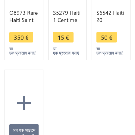
O8973 Rare
S5279 Haiti
S6542 Haiti
Haiti Saint
1 Centime
20
Dominique
Palm an 92
Centimes
Haiti 2 Sols
1895 A
Nicholas F.
350
€
15
€
50
€
Louis XVI
Paris - Faire
Geffrard
François An
Offre
President
या
या
या
एक प्रस्ताव बनाएं
एक प्रस्ताव बनाएं
एक प्रस्ताव बनाएं
4 1792 I
Heaton
Limoges
Birmingham
1863
+
अब एक आइटम