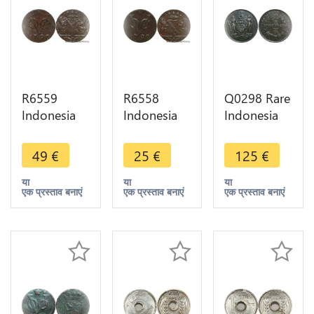
R6559
R6558
Q0298 Rare
Indonesia
Indonesia
Indonesia
Netherlands
Netherlands
British
East Indies
East Indies
North
49
€
25
€
125
€
Duit 1790
Duit 1790
Borneo 1
VOC Star
VOC Star ->
Cent 1891
या
या
या
एक प्रस्ताव बनाएं
एक प्रस्ताव बनाएं
एक प्रस्ताव बनाएं
AU -> Make
Make offer
H Heaton
offer
AU -> Make
offer