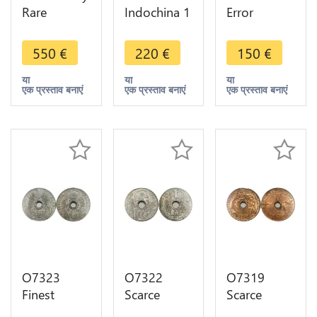
Rare
Indochina 1
Error
Indochina
Centime
Décentrée
Mint Error
1943
Indochina 1
550
€
220
€
150
€
Off
Rotation
Centime
Planchet 1
Error PCGS
1943 PCGS
या
या
या
एक प्रस्ताव बनाएं
एक प्रस्ताव बनाएं
एक प्रस्ताव बनाएं
Centime
MS64
MS63
1943 PCGS
MS64
O7323
O7322
O7319
Finest
Scarce
Scarce
Indochina 1
French
French