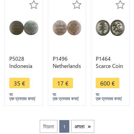
P5028
P1496
P1464
Indonesia
Netherlands
Scarce Coin
Niederland
East Indies
Indonesia
Indien 1/16
1 Real
Sumatra to
35
€
17
€
600
€
Stuiver
Carlos IV ->
Identify
1808
Make offer
UNC -
या
या
या
एक प्रस्ताव बनाएं
एक प्रस्ताव बनाएं
एक प्रस्ताव बनाएं
Batavia ->
>Make
Make offer
offer
पिछला
1
अगला