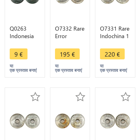
Q0263
O7332 Rare
O7331 Rare
Indonesia
Error
Indochina 1
Netherlands
Décentrée
Centime
East Indies
Indochina 1
1943
9
€
195
€
220
€
Duit 1746
Centime
Rotation
VOC ->
1943 PCGS
Error PCGS
या
या
या
एक प्रस्ताव बनाएं
एक प्रस्ताव बनाएं
एक प्रस्ताव बनाएं
Make offer
MS63
MS64