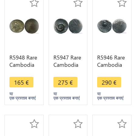
R5948 Rare
R5947 Rare
R5946 Rare
Cambodia
Cambodia
Cambodia
2 Pe 1/2
Bi 1 Pe Ang
Bi 1/2 Pe
Fuang
Duong ND
Ang Duong
165
€
275
€
290
€
Norodom I
1847 Lotus
ND 1847
ND 1847
flower seed
Crab
या
या
या
एक प्रस्ताव बनाएं
एक प्रस्ताव बनाएं
एक प्रस्ताव बनाएं
Rooster
spiral Silver
Uniface
Silver AU
AU
Silver >M
offer