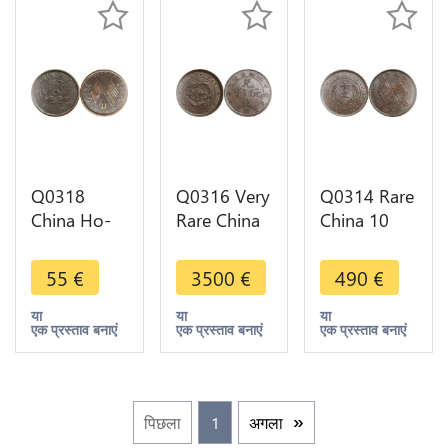
Q0318
Q0316 Very
Q0314 Rare
China Ho-
Rare China
China 10
Nan 10
Kiang Nan
Cash
Cash ND
10 Cash
Republic
55
€
3500
€
490
€
1920 Y-392
1904 Y-
ND 1920 10
-> Make
135.5 UNC
Csh Y-303
या
या
या
एक प्रस्ताव बनाएं
एक प्रस्ताव बनाएं
एक प्रस्ताव बनाएं
offer
!! A GEM ->
UNC ->
Offer
Make offer
पिछला
1
अगला