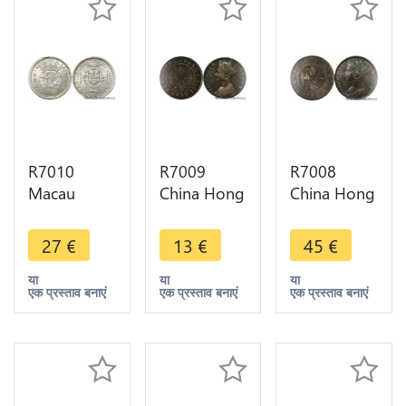
R7010
R7009
R7008
Macau
China Hong
China Hong
Portuguese
Kong One
Kong One
Colony 5
Cent
Cent
27
€
13
€
45
€
Patacas
Victoria
Victoria
1952 Silver
1876 ->
1901 H
या
या
या
एक प्रस्ताव बनाएं
एक प्रस्ताव बनाएं
एक प्रस्ताव बनाएं
AU+ ->
Make offer
Heaton ->
Make offer
Make offer