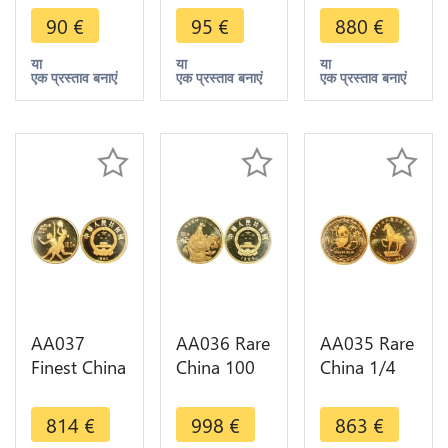
20 Cents
10 Cents
Dollar
90
€
95
€
880
€
1890 1908
1890 1908
1909-11 Y-
Y-201 LM-
Y-200 LM-
206 LM-138
या
या
या
एक प्रस्ताव बनाएं
एक प्रस्ताव बनाएं
एक प्रस्ताव बनाएं
135 光 NC
136 Silver
silver AU ->
Silver AU
AU -> offer
Make offer
AA037
AA036 Rare
AA035 Rare
Finest China
China 100
China 1/4
100 Yuan
Yuan
Oz Panda
Olympics
Genghis
New York
814
€
998
€
863
€
Basketball
Khan 1989
INC 1989