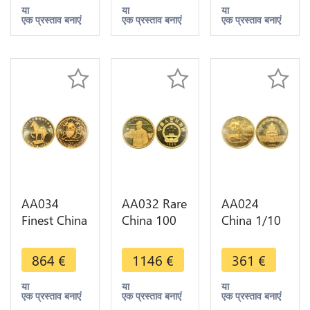
1990 Or
Or Gold
Or Gold
या
या
या
एक प्रस्ताव बनाएं
एक प्रस्ताव बनाएं
एक प्रस्ताव बनाएं
Gold PCGS
PCGS PR68
PCGS PR67
PR69 Proof
Deep
Cameo
Cameo
Proof
Proof
AA034
AA032 Rare
AA024
Finest China
China 100
China 1/10
1/4 Oz
Yuan Zhao
Oz Panda
Panda New
Kuangyin
Long Leaf
864
€
1146
€
361
€
York INC
1988 Or
Pan-4B
1989 Or
Gold PCGS
1982 Or
या
या
या
एक प्रस्ताव बनाएं
एक प्रस्ताव बनाएं
एक प्रस्ताव बनाएं
Gold PCGS
PR67 -
Gold PCGS