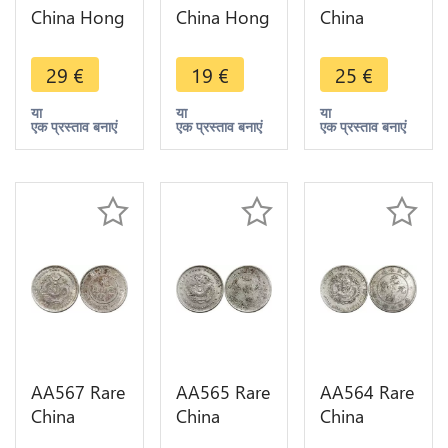
China Hong
China Hong
China
Kong One
Kong One
Kwangtung
Cent
Cent
20 Cents
29
€
19
€
25
€
Victoria
Victoria
1921 Y-423
1877 ->
1877 ->
LM-151
या
या
या
एक प्रस्ताव बनाएं
एक प्रस्ताव बनाएं
एक प्रस्ताव बनाएं
Make offer
Make offer
Silver ->
Make offer
AA567 Rare
AA565 Rare
AA564 Rare
China
China
China
Kwangtung
Kwangtung
Kwangtung