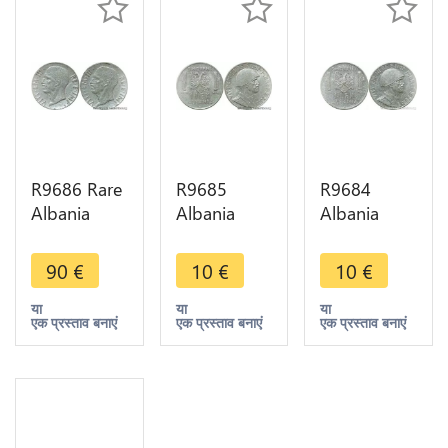
R9686 Rare
R9685
R9684
Albania
Albania
Albania
Module
Savoia Lek
Savoia Lek
0.05 Lek
Vittorio
Vittorio
90
€
10
€
10
€
Vittorio
Emanuele III
Emanuele III
Emanuele III
Italian
Italian
या
या
या
एक प्रस्ताव बनाएं
एक प्रस्ताव बनाएं
एक प्रस्ताव बनाएं
Double
Occupation
Occupation
Face
1939 R
1939 R
Forgery
Roma AU
Roma AU