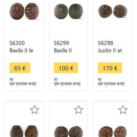
S6300
S6299
S6298
Basile II le
Basile II
Justin II et
Bulgarochtone
Constantin
Sophie 569
976-1025
VIII ou XIe s
- 570
65
€
100
€
170
€
ihsus xritys
follis classe
Nicomédie
basileu
A1
Follis
या
या
या
एक प्रस्ताव बनाएं
एक प्रस्ताव बनाएं
एक प्रस्ताव बनाएं
basile Follis
Constantinople
A/N/N/O -
U/ A//
NIKO