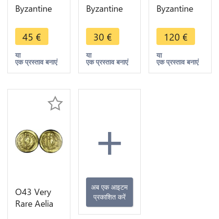
Byzantine
Byzantine
Byzantine
Empire
Empire
Empire
Manuel I
Demi Follis
Manuel I,
45
€
30
€
120
€
1143-1180
Half A
1143-1180
BI Aspron
identifier -
AD. Billon
या
या
या
एक प्रस्ताव बनाएं
एक प्रस्ताव बनाएं
एक प्रस्ताव बनाएं
Trachy
>Faire Offre
Aspron
Constantinople
Trachy
Silver
+
अब एक आइटम
O43 Very
प्रकाशित करें
Rare Aelia
Pulcheria