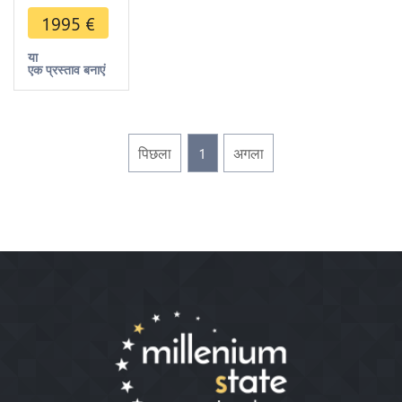
Solidus
1995
€
Constantinople
450-7 Or
या
एक प्रस्ताव बनाएं
Gold
पिछला
1
अगला