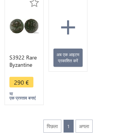
+
अब एक आइटम
S3922 Rare
प्रकाशित करें
Byzantine
Sassanide
Nummi
290
€
Chosroès
2590-628
या
एक प्रस्ताव बनाएं
12
D.Alexandrie
पिछला
1
अगला