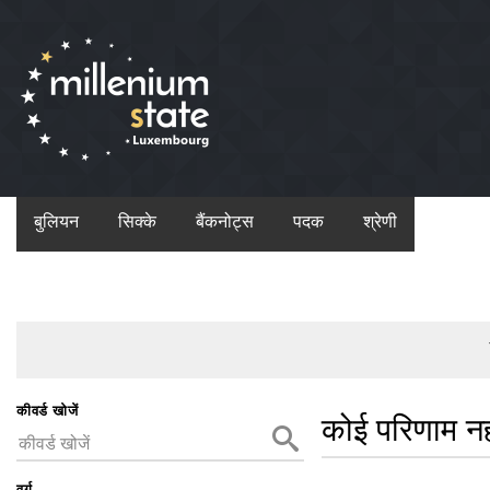
बुलियन
सिक्के
बैंकनोट्स
पदक
श्रेणी
कीवर्ड खोजें
कोई परिणाम न
वर्ग