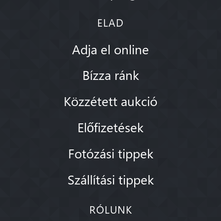
ELAD
Adja el online
Bízza ránk
Közzétett aukció
Előfizetések
Fotózási tippek
Szállítási tippek
RÓLUNK