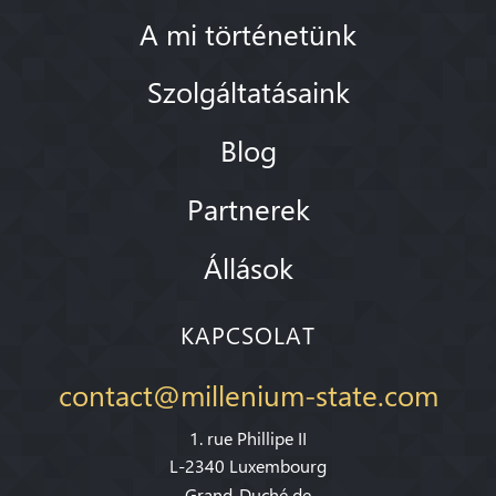
A mi történetünk
Szolgáltatásaink
Blog
Partnerek
Állások
KAPCSOLAT
contact@millenium-state.com
1. rue Phillipe II
L-2340 Luxembourg
Grand-Duché de