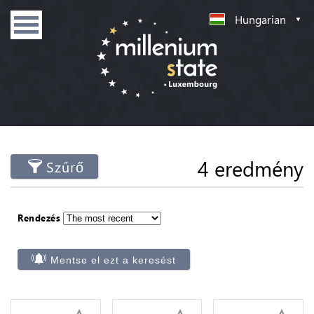
Hungarian
4 eredmény
Szűrő
Rendezés
Mentse el ezt a keresést