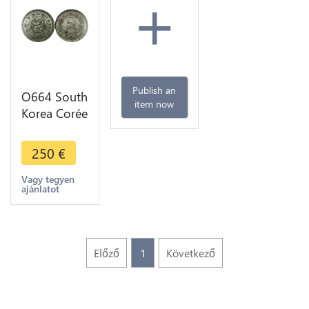
+
Publish an
O664 South
item now
Korea Corée
1/4 Yang
Kuang Mu
250
€
1898 Year 2
UNC !!!
Vagy tegyen
ajánlatot
Előző
1
Következő