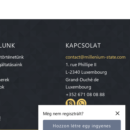
LUNK
KAPCSOLAT
 történetünk
contact@millenium-state.com
áltatásaink
1. rue Phillipe II
L-2340 Luxembourg
nerek
Grand-Duché de
sok
Luxembourg
+352 671 08 08 88
×
Még nem regisztrált?
!
Hozzon létre egy ingyenes