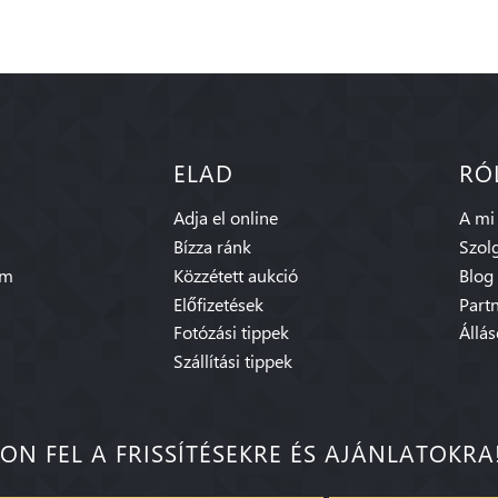
ELAD
RÓ
Adja el online
A mi
Bízza ránk
Szolg
am
Közzétett aukció
Blog
Előfizetések
Part
Fotózási tippek
Állá
Szállítási tippek
ON FEL A FRISSÍTÉSEKRE ÉS AJÁNLATOKRA