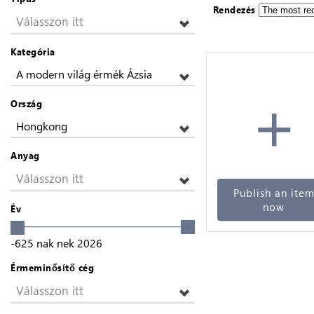
Rendezés
Válasszon itt
Kategória
A modern világ érmék Ázsia
+
Ország
Hongkong
Anyag
Válasszon itt
Publish an ite
now
Év
-625
nak nek
2026
Érmeminősítő cég
Válasszon itt