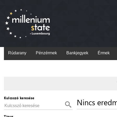
Rúdarany
Pénzérmek
Bankjegyek
Érmek
Kulcsszó keresése
Nincs ered
Típus