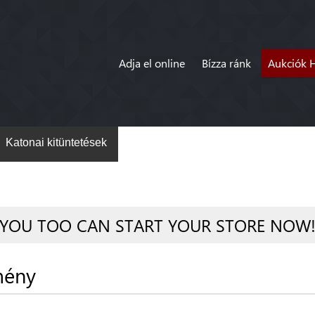
Adja el online
Bízza ránk
Aukciók 
Katonai kitüntetések
YOU TOO CAN START YOUR STORE NOW
mény