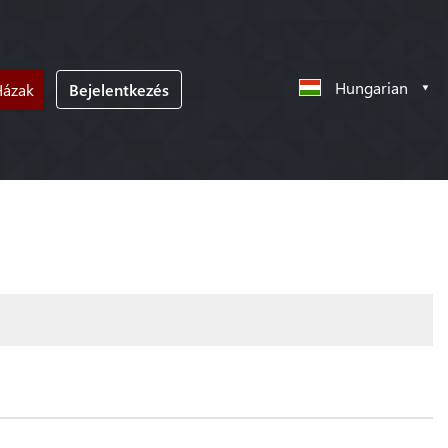
Hungarian
Házak
Bejelentkezés
!