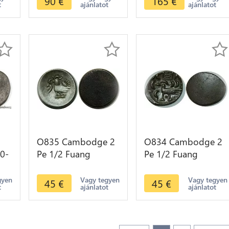
90
€
165
€
t
ajánlatot
ajánlatot
er
Silver >M offer
Silver AU >M offer
O835 Cambodge 2
O834 Cambodge 2
0-
Pe 1/2 Fuang
Pe 1/2 Fuang
ng
Uniface Norodom I
Uniface Norodom I
1847 silver AU !!!
1847 silver AU !!!
gyen
Vagy tegyen
Vagy tegyen
45
€
45
€
t
ajánlatot
ajánlatot