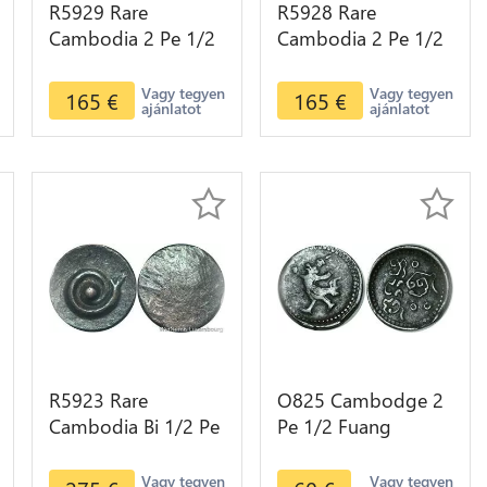
R5929 Rare
R5928 Rare
Cambodia 2 Pe 1/2
Cambodia 2 Pe 1/2
Fuang Norodom I
Fuang Norodom I
ND 1847 Rooster
ND 1847 Rooster
Vagy tegyen
Vagy tegyen
165
€
165
€
ajánlatot
ajánlatot
Silver AU >M offer
Silver AU >M offer
R5923 Rare
O825 Cambodge 2
Cambodia Bi 1/2 Pe
Pe 1/2 Fuang
Ang Duong ND
Norodom I 1880
1847 Lotus flower
Vagy tegyen
Vagy tegyen