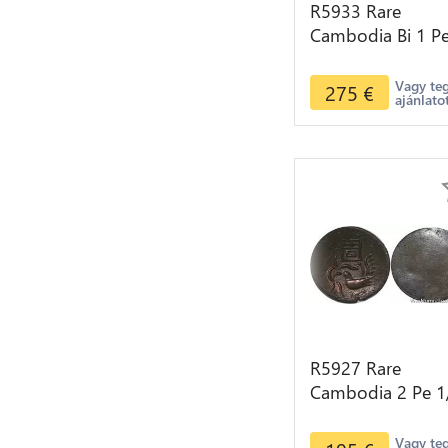
R5933 Rare
Cambodia Bi 1 P
Ang Duong ND
1847 Lotus flowe
Vagy te
275
€
ajánlato
seed spiral Silver
R5927 Rare
Cambodia 2 Pe 1
Fuang Norodom 
ND 1847 Rooster
Vagy te