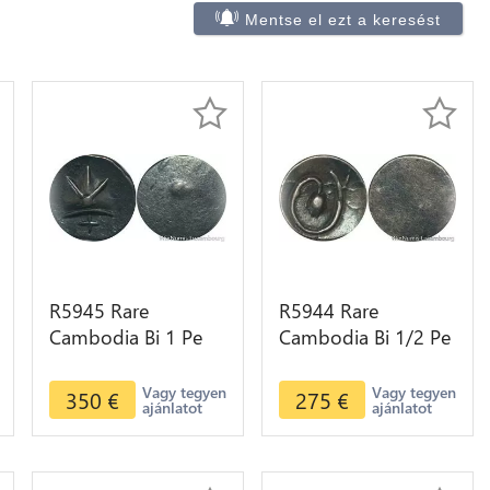
Mentse el ezt a keresést
R5945 Rare
R5944 Rare
Cambodia Bi 1 Pe
Cambodia Bi 1/2 Pe
Ang Duong ND
Ang Duong ND
1847 Cocoa Bean
1847 Lotus flower
Vagy tegyen
Vagy tegyen
350
€
275
€
ajánlatot
ajánlatot
Bold Silver AU >M
Spiral Silver AU
offer