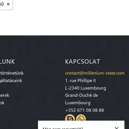
ző
LUNK
KAPCSOLAT
 történetünk
contact@millenium-state.com
áltatásaink
1. rue Phillipe II
L-2340 Luxembourg
nerek
Grand-Duché de
sok
Luxembourg
+352 671 08 08 88
×