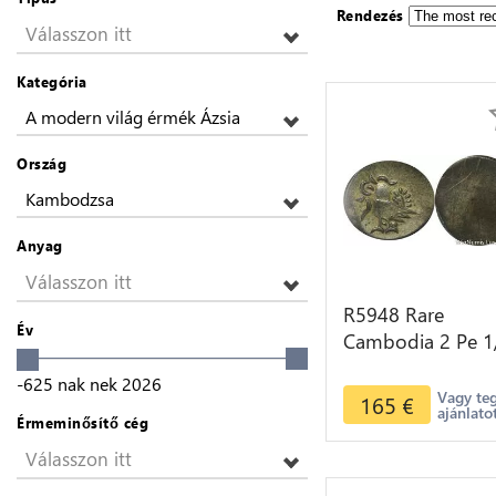
Rendezés
Válasszon itt
Kategória
A modern világ érmék Ázsia
Ország
Kambodzsa
Anyag
Válasszon itt
R5948 Rare
Év
Cambodia 2 Pe 1
Fuang Norodom 
-625
nak nek
2026
ND 1847 Rooster
Vagy te
165
€
ajánlato
Silver AU
Érmeminősítő cég
Válasszon itt