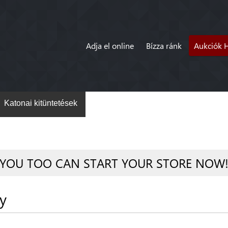
Adja el online
Bízza ránk
Aukciók 
Katonai kitüntetések
YOU TOO CAN START YOUR STORE NOW
y