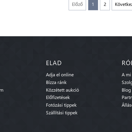
Előző
1
2
Követke
ELAD
RÓ
Adja el online
A mi
Bízza ránk
Szolg
am
Közzétett aukció
Blog
Előfizetések
Part
Fotózási tippek
Állá
Szállítási tippek