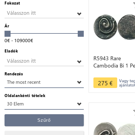
Fokozat
Válasszon itt
Ár
0
€
-
109000
€
Eladók
R5943 Rare
Válasszon itt
Cambodia Bi 1 P
Ang Duong ND
Rendezés
1847 Lotus flowe
Vagy te
275
€
The most recent
ajánlato
seed spiral Silver
Oldalankénti tételek
30 Elem
Szűrő