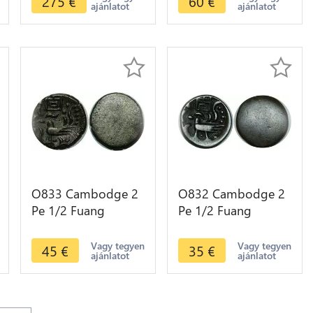
275
€
60
€
ajánlatot
ajánlatot
Spiral Silver AU
O833 Cambodge 2
O832 Cambodge 2
Pe 1/2 Fuang
Pe 1/2 Fuang
Uniface Norodom I
Uniface Norodom I
1847 silver AU !!!
1847
Vagy tegyen
Vagy tegyen
45
€
35
€
ajánlatot
ajánlatot