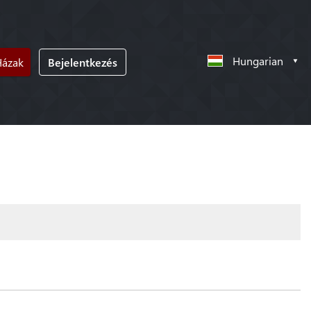
Hungarian
Házak
Bejelentkezés
!