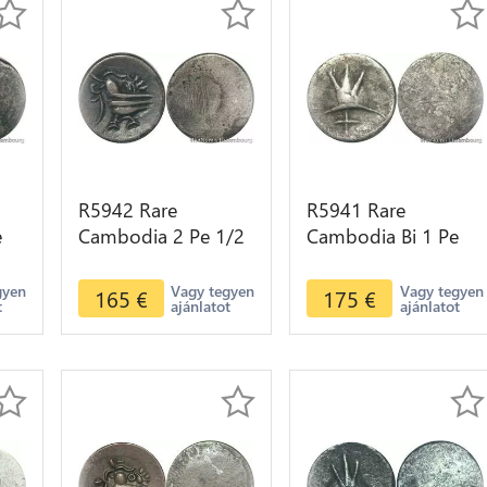
R5942 Rare
R5941 Rare
e
Cambodia 2 Pe 1/2
Cambodia Bi 1 Pe
Fuang Norodom I
Ang Duong ND
r
ND 1847 Rooster
1847 Cocoa Bean
gyen
Vagy tegyen
Vagy tegyen
165
€
175
€
t
ajánlatot
ajánlatot
 AU
Silver AU >M offer
Bold Silver >M offer