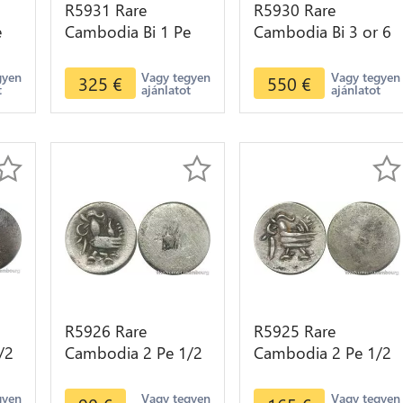
R5931 Rare
R5930 Rare
e
Cambodia Bi 1 Pe
Cambodia Bi 3 or 6
Ang Duong ND
Pe Ang Duong ND
r
1847 Cocoa Bean
1847 Crab Uniface
gyen
Vagy tegyen
Vagy tegyen
325
€
550
€
t
ajánlatot
ajánlatot
 AU
Bold Silver AU >M
Silver >M offer
offer
R5926 Rare
R5925 Rare
/2
Cambodia 2 Pe 1/2
Cambodia 2 Pe 1/2
I
Fuang Norodom I
Fuang Norodom I
ND 1847 Rooster
ND 1847 Rooster
gyen
Vagy tegyen
Vagy tegyen