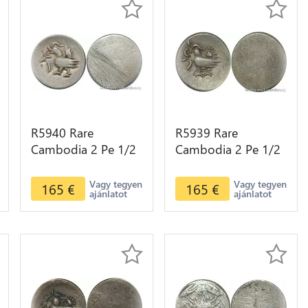
R5940 Rare
R5939 Rare
Cambodia 2 Pe 1/2
Cambodia 2 Pe 1/2
Fuang Norodom I
Fuang Norodom I
ND 1847 Rooster
ND 1847 Rooster
Vagy tegyen
Vagy tegyen
165
€
165
€
ajánlatot
ajánlatot
Silver AU >M offer
Silver AU >M offer