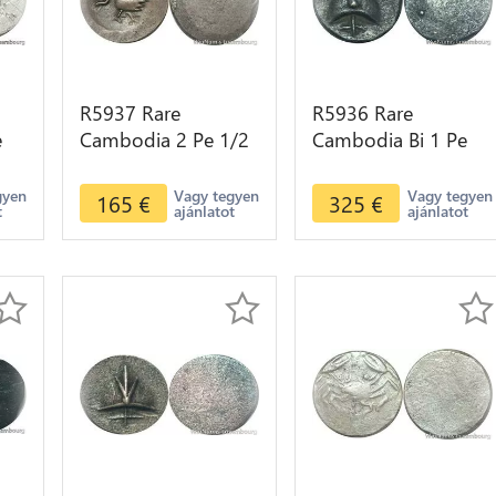
R5937 Rare
R5936 Rare
e
Cambodia 2 Pe 1/2
Cambodia Bi 1 Pe
Fuang Norodom I
Ang Duong ND
r
ND 1847 Rooster
1847 Cocoa Bean
gyen
Vagy tegyen
Vagy tegyen
165
€
325
€
t
ajánlatot
ajánlatot
 AU
Silver AU >M offer
Silver AU>M offer