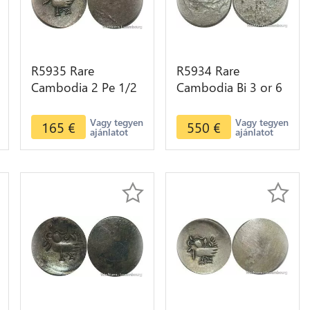
R5935 Rare
R5934 Rare
Cambodia 2 Pe 1/2
Cambodia Bi 3 or 6
Fuang Norodom I
Pe Ang Duong ND
ND 1847 Rooster
1847 Crab Uniface
Vagy tegyen
Vagy tegyen
165
€
550
€
ajánlatot
ajánlatot
Silver AU >M offer
Silver >M offer