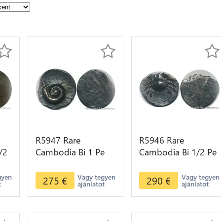
R5947 Rare
R5946 Rare
/2
Cambodia Bi 1 Pe
Cambodia Bi 1/2 Pe
I
Ang Duong ND
Ang Duong ND
1847 Lotus flower
1847 Crab Uniface
gyen
Vagy tegyen
Vagy tegyen
275
€
290
€
t
ajánlatot
ajánlatot
seed spiral Silver AU
Silver >M offer