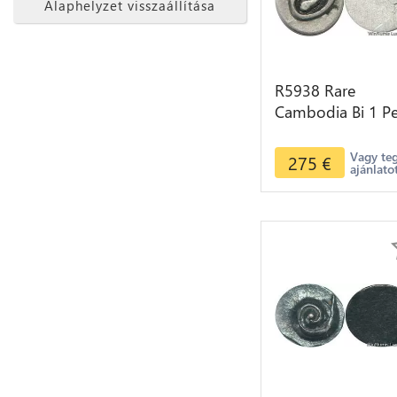
Alaphelyzet visszaállítása
R5938 Rare
Cambodia Bi 1 P
Ang Duong ND
1847 Lotus flowe
Vagy te
275
€
ajánlato
seed spiral Silver