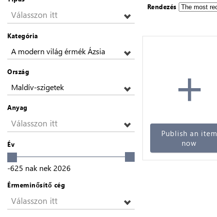
Rendezés
Válasszon itt
Kategória
A modern világ érmék Ázsia
+
Ország
Maldív-szigetek
Anyag
Válasszon itt
Publish an ite
now
Év
-625
nak nek
2026
Érmeminősítő cég
Válasszon itt