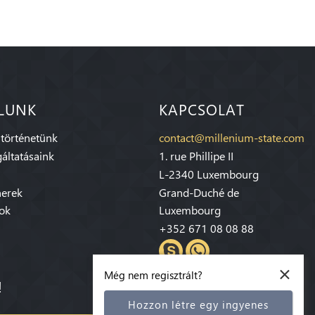
LUNK
KAPCSOLAT
 történetünk
contact@millenium-state.com
áltatásaink
1. rue Phillipe II
L-2340 Luxembourg
nerek
Grand-Duché de
sok
Luxembourg
+352 671 08 08 88
×
Még nem regisztrált?
!
Hozzon létre egy ingyenes