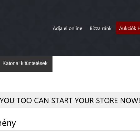
Adja el online
Bízza ránk
Aukciók 
Katonai kitüntetések
YOU TOO CAN START YOUR STORE NOW
mény