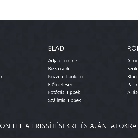
ELAD
RÓ
Adja el online
A mi
Bízza ránk
Szolg
am
Közzétett aukció
Blog
Előfizetések
Part
Fotózási tippek
Állá
Szállítási tippek
ON FEL A FRISSÍTÉSEKRE ÉS AJÁNLATOKRA