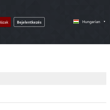
Hungarian
Házak
Bejelentkezés
!