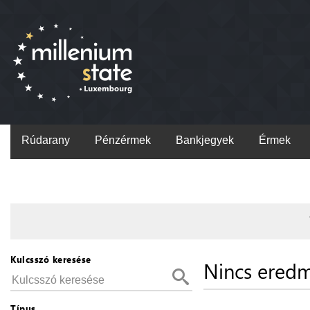
Rúdarany
Pénzérmek
Bankjegyek
Érmek
Kulcsszó keresése
Nincs ered
Típus