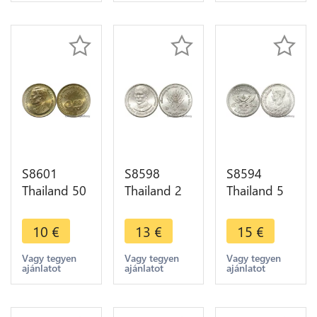
1985 UNC -
UNC !
S8601
S8598
S8594
Thailand 50
Thailand 2
Thailand 5
Satang
Baht Rama
Satang
Rama IX
IX Crown
Rama VIII
10
€
13
€
15
€
2523 1980
Prince
1946 2489
UNC ->
Vajiralongkorn
BU Unc ->
Vagy tegyen
Vagy tegyen
Vagy tegyen
ajánlatot
ajánlatot
ajánlatot
Make Offer
2531 1988
Make Offer
UNC