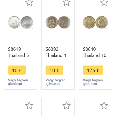
S8619
S8392
S8640
Thailand 5
Thailand 1
Thailand 10
Satang
Baht Rama
Satang
Rama IX
IX 1975
Rama IX
10
€
10
€
175
€
2532 1989
FDC UNC -
1957 ->
UNC ->
> Make
Make Offer
Vagy tegyen
Vagy tegyen
Vagy tegyen
ajánlatot
ajánlatot
ajánlatot
Make Offer
Offer