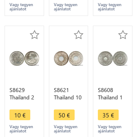
1988 UNC -
1985 UNC -
2489 1946
Vagy tegyen
Vagy tegyen
Vagy tegyen
ajánlatot
ajánlatot
ajánlatot
> Make
> Make
BU ! A GEM
Offer
Offer
!
S8629
S8621
S8608
Thailand 2
Thailand 10
Thailand 1
Baht Rama
Satang
Satang
IX
Rama VIII
Rama VIII
10
€
50
€
35
€
International
2484 1941
2485 1942
Year of
Argent
BU UNC !->
Vagy tegyen
Vagy tegyen
Vagy tegyen
ajánlatot
ajánlatot
ajánlatot
Youth 2528
Silver BU
Make Offer