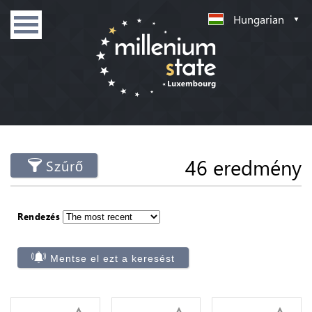
Hungarian
46 eredmény
Szűrő
Rendezés
Mentse el ezt a keresést