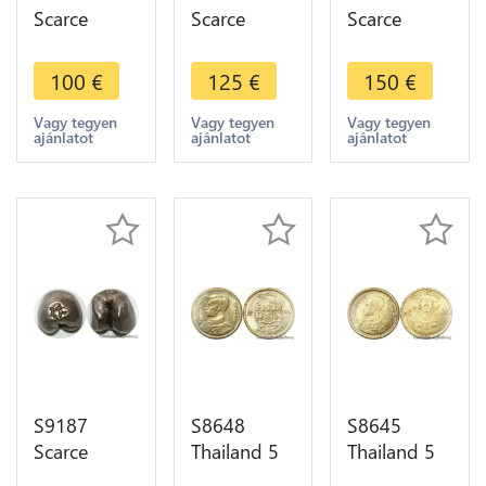
Scarce
Scarce
Scarce
Thailand
Thailand
Thailand 1
1/8 Baht
1/12 Baht
Baht Rama
100
€
125
€
150
€
Rama II
Rama IV
IV Silver Pot
1851 Ruang
Silver Pot
Duong -
Vagy tegyen
Vagy tegyen
Vagy tegyen
ajánlatot
ajánlatot
ajánlatot
Puang
Duong -
>Make
Silver
>Make
offer
offer
S9187
S8648
S8645
Scarce
Thailand 5
Thailand 5
Thailand
Satang
Satang