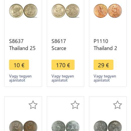
S8637
S8617
P1110
Thailand 25
Scarce
Thailand 2
Satang
Thailand 10
Att Rama V
Rama IX
Satang
1890 109 -
10
€
170
€
29
€
1990 ->
Rama IX
>Make
Make Offer
2500 1957
offer
Vagy tegyen
Vagy tegyen
Vagy tegyen
ajánlatot
ajánlatot
ajánlatot
UNC ->
Make Offer