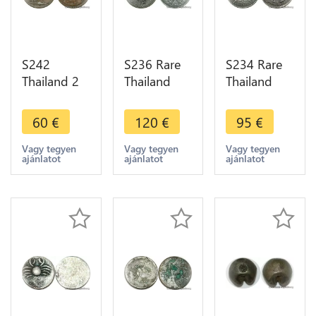
S242
S236 Rare
S234 Rare
Thailand 2
Thailand
Thailand
Att Rama V
Baht Rama
Baht Rama
1868 -
IV 1860
V undated
60
€
120
€
95
€
1910 XF ->
Silver
Silver 1876-
Make offer
Elephant ->
1900 ->
Vagy tegyen
Vagy tegyen
Vagy tegyen
ajánlatot
ajánlatot
ajánlatot
Make offer
Make offer