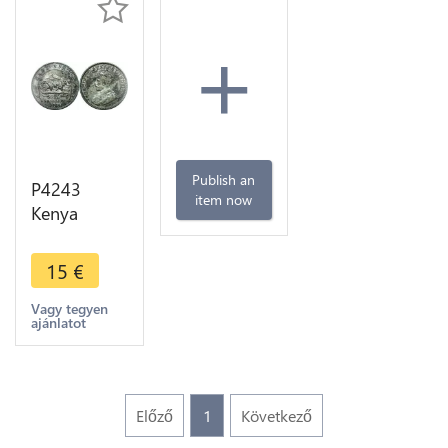
+
Publish an
P4243
item now
Kenya
British East
Africa
15
€
Shilling
George VI
Vagy tegyen
ajánlatot
1924 Silver
->Make
offer
Előző
1
Következő