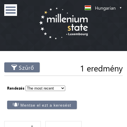
Hungarian
1 eredmény
Szűrő
Rendezés
Mentse el ezt a keresést