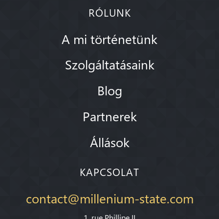
RÓLUNK
A mi történetünk
Szolgáltatásaink
Blog
Partnerek
Állások
KAPCSOLAT
contact@millenium-state.com
1. rue Phillipe II