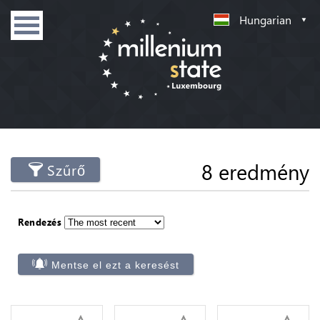
Hungarian
8 eredmény
Szűrő
Rendezés
Mentse el ezt a keresést