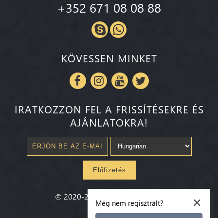
+352 671 08 08 88
KÖVESSEN MINKET
IRATKOZZON FEL A FRISSÍTÉSEKRE ÉS
AJÁNLATOKRA!
Előfizetés
×
©
2020-2026
Millenium State
®
Még nem regisztrált?