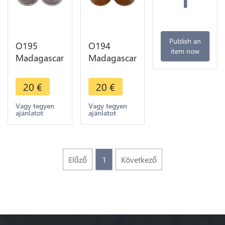
Publish an
O195
O194
item now
Madagascar
Madagascar
1 Franc
1 Franc
Marianne
1943
20
€
20
€
1948
Pretoriat
Splendide -
Coq
Vagy tegyen
Vagy tegyen
ajánlatot
ajánlatot
> Make
Rooster ->
offer
Make offer
Előző
1
Következő