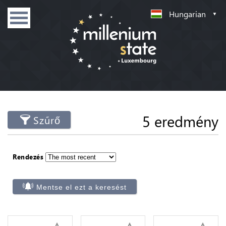
Hungarian
5 eredmény
Szűrő
Rendezés
Mentse el ezt a keresést