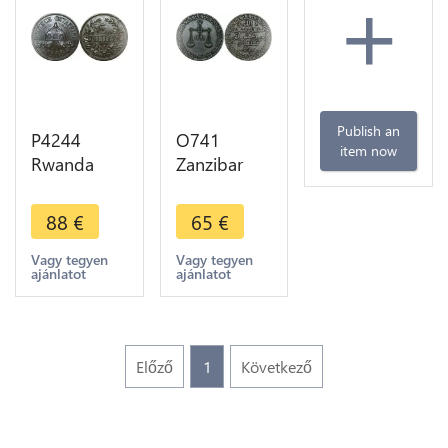
+
Publish an
P4244
O741
item now
Rwanda
Zanzibar
Tanzania
Pysa Sultan
German
Barghash
88
€
65
€
East Africa
Ibn Sa"Id
5 Heller
1880-1888
Vagy tegyen
Vagy tegyen
ajánlatot
ajánlatot
1908 J -
AE AH 1299
>Make
offer
Előző
1
Következő