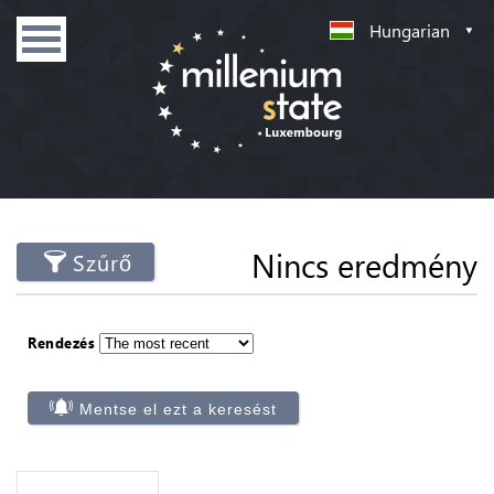
Hungarian
Nincs eredmény
Szűrő
Rendezés
Mentse el ezt a keresést