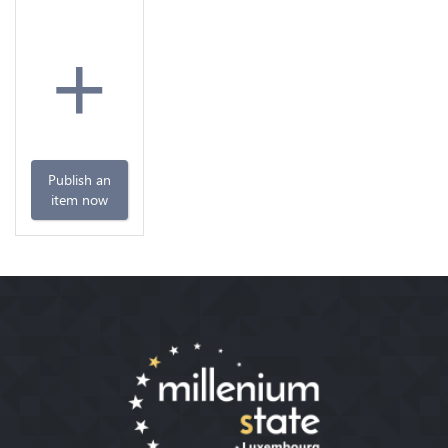
+
Publish an
item now