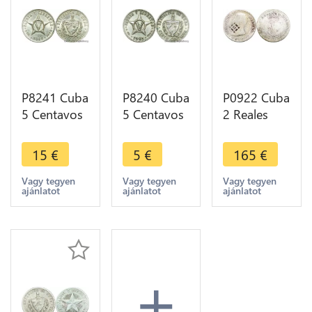
P8241 Cuba
P8240 Cuba
P0922 Cuba
5 Centavos
5 Centavos
2 Reales
Patria y
Patria y
Joseph
Libertad
Libertad
Napoleon
15
€
5
€
165
€
1946 AU ->
1961 -> M
1810 1841
M Offer
Offer
Countermarked
Vagy tegyen
Vagy tegyen
Vagy tegyen
ajánlatot
ajánlatot
ajánlatot
Treillis Silver
+