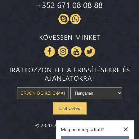
+352 671 08 08 88
KÖVESSEN MINKET
IRATKOZZON FEL A FRISSÍTÉSEKRE ÉS
AJÁNLATOKRA!
Előfizetés
×
©
2020-2026
Millenium State
®
Még nem regisztrált?