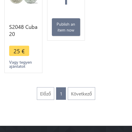
Publish an
S2048 Cuba
item now
20
Centavos
1920 Silver
25
€
-> Make
offer
Vagy tegyen
ajánlatot
Előző
1
Következő