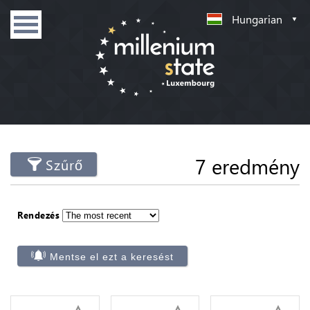
Hungarian
7 eredmény
Szűrő
Rendezés
Mentse el ezt a keresést