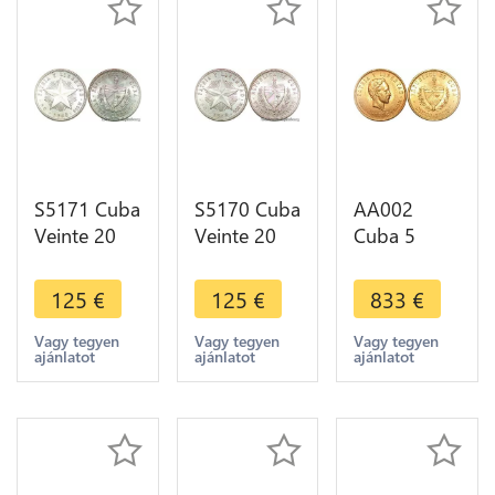
S5171 Cuba
S5170 Cuba
AA002
Veinte 20
Veinte 20
Cuba 5
Centavos
Centavos
Pesos 1916
1948 UNC
1948 UNC
Gold UNC -
125
€
125
€
833
€
MS ! Argent
MS ! Argent
> Make
Silver - Faire
Silver - Faire
offer
Vagy tegyen
Vagy tegyen
Vagy tegyen
ajánlatot
ajánlatot
ajánlatot
Offre
Offre