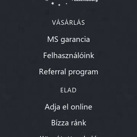
VÁSÁRLÁS
MS garancia
Felhasználóink
Referral program
ELAD
Adja el online
Bízza ránk