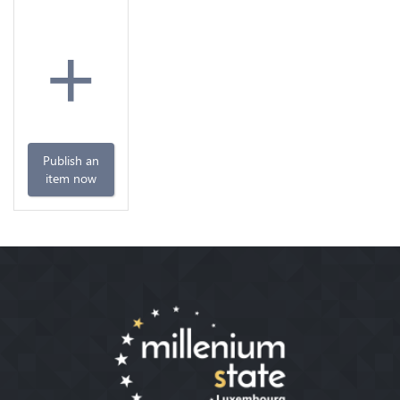
+
Publish an
item now