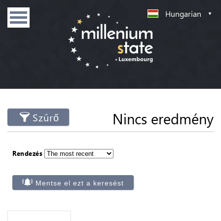
Hungarian
Nincs eredmény
Szűrő
Rendezés
Mentse el ezt a keresést