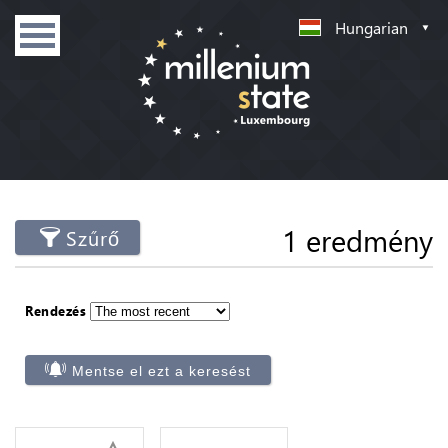
Hungarian
1 eredmény
Szűrő
Rendezés
Mentse el ezt a keresést