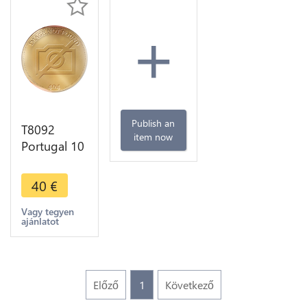
+
Publish an
T8092
item now
Portugal 10
Reis Joao V
1737 -> M
40
€
Offer
Vagy tegyen
ajánlatot
Előző
1
Következő