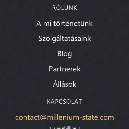
RÓLUNK
A mi történetünk
Szolgáltatásaink
Blog
Partnerek
Állások
KAPCSOLAT
contact@millenium-state.com
1. rue Phillipe II