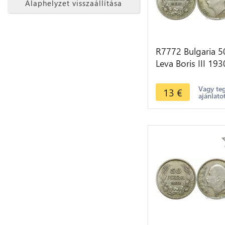
Alaphelyzet visszaállítása
R7772 Bulgaria 5
Leva Boris III 193
BP Silver -> Mak
offer
Vagy te
13
€
ajánlato