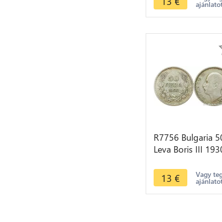
13
€
ajánlato
R7756 Bulgaria 5
Leva Boris III 193
BP Silver -> Mak
offer
Vagy te
13
€
ajánlato