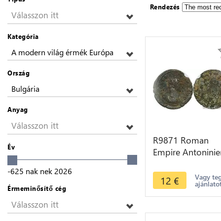
Rendezés
Válasszon itt
Kategória
A modern világ érmék Európa
Ország
Bulgária
Anyag
Válasszon itt
R9871 Roman
Év
Empire Antoninie
Aurelian 273 274
-625
nak nek
2026
Serdica -> Make
Vagy te
12
€
ajánlato
Offer
Érmeminősítő cég
Válasszon itt