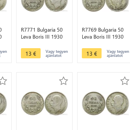
0
R7771 Bulgaria 50
R7769 Bulgaria 50
0
Leva Boris III 1930
Leva Boris III 1930
e
BP Silver -> Make
BP Silver -> Make
offer
offer
gyen
Vagy tegyen
Vagy tegyen
13
€
13
€
t
ajánlatot
ajánlatot