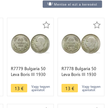
Mentse el ezt a keresést
R7779 Bulgaria 50
R7778 Bulgaria 50
Leva Boris III 1930
Leva Boris III 1930
BP Silver -> Make
BP Silver -> Make
offer
offer
Vagy tegyen
Vagy tegyen
13
€
13
€
ajánlatot
ajánlatot