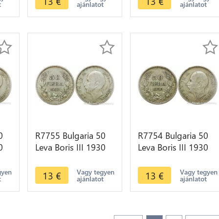
13
€
13
€
t
ajánlatot
ajánlatot
0
R7755 Bulgaria 50
R7754 Bulgaria 50
0
Leva Boris III 1930
Leva Boris III 1930
e
BP Silver -> Make
BP Silver -> Make
offer
offer
gyen
Vagy tegyen
Vagy tegyen
13
€
13
€
t
ajánlatot
ajánlatot