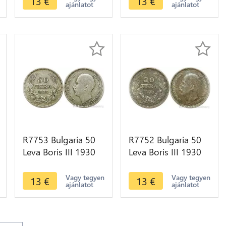
13
€
13
€
ajánlatot
ajánlatot
R7753 Bulgaria 50
R7752 Bulgaria 50
Leva Boris III 1930
Leva Boris III 1930
BP Silver -> Make
BP Silver -> Make
offer
offer
Vagy tegyen
Vagy tegyen
13
€
13
€
ajánlatot
ajánlatot