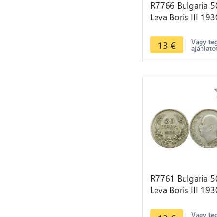
R7766 Bulgaria 5
Leva Boris III 193
BP Silver -> Mak
offer
Vagy te
13
€
ajánlato
R7761 Bulgaria 5
Leva Boris III 193
BP Silver -> Mak
offer
Vagy te