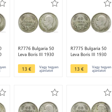
0
R7776 Bulgaria 50
R7775 Bulgaria 50
0
Leva Boris III 1930
Leva Boris III 1930
e
BP Silver -> Make
BP Silver -> Make
offer
offer
gyen
Vagy tegyen
Vagy tegyen
13
€
13
€
t
ajánlatot
ajánlatot