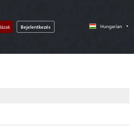
Hungarian
Házak
Bejelentkezés
!