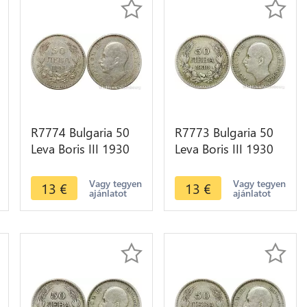
R7774 Bulgaria 50
R7773 Bulgaria 50
Leva Boris III 1930
Leva Boris III 1930
BP Silver -> Make
BP Silver -> Make
offer
offer
Vagy tegyen
Vagy tegyen
13
€
13
€
ajánlatot
ajánlatot