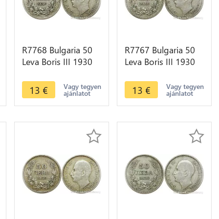
R7768 Bulgaria 50
R7767 Bulgaria 50
Leva Boris III 1930
Leva Boris III 1930
BP Silver -> Make
BP Silver -> Make
offer
offer
Vagy tegyen
Vagy tegyen
13
€
13
€
ajánlatot
ajánlatot