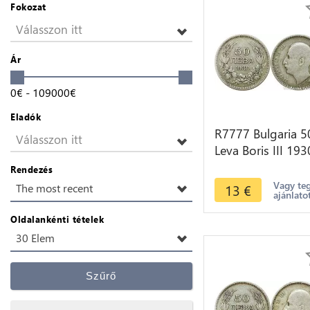
Fokozat
Válasszon itt
Ár
0
€
-
109000
€
Eladók
R7777 Bulgaria 5
Válasszon itt
Leva Boris III 193
BP Silver -> Mak
Rendezés
offer
Vagy te
13
€
The most recent
ajánlato
Oldalankénti tételek
30 Elem
Szűrő