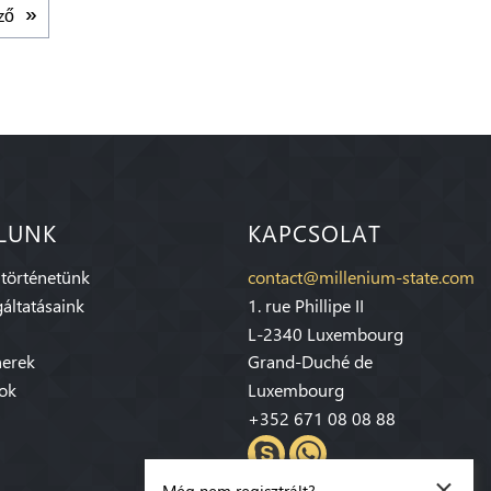
ző
LUNK
KAPCSOLAT
 történetünk
contact@millenium-state.com
áltatásaink
1. rue Phillipe II
L-2340 Luxembourg
nerek
Grand-Duché de
sok
Luxembourg
+352 671 08 08 88
×