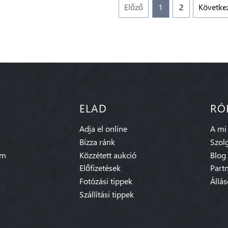
Előző
1
2
Követke
ELAD
RÓ
Adja el online
A mi
Bízza ránk
Szolg
am
Közzétett aukció
Blog
Előfizetések
Part
Fotózási tippek
Állá
Szállítási tippek