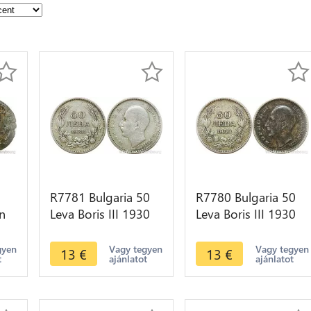
R7781 Bulgaria 50
R7780 Bulgaria 50
n
Leva Boris III 1930
Leva Boris III 1930
BP Silver -> Make
BP Silver -> Make
offer
offer
gyen
Vagy tegyen
Vagy tegyen
13
€
13
€
t
ajánlatot
ajánlatot