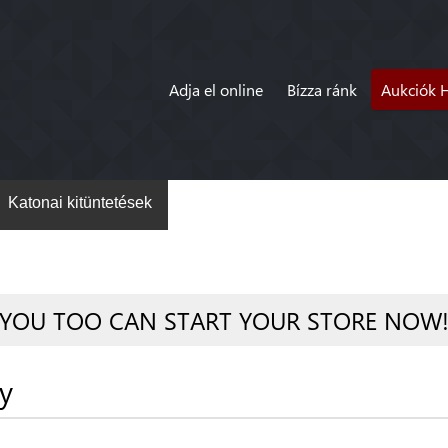
Adja el online
Bízza ránk
Aukciók 
Katonai kitüntetések
YOU TOO CAN START YOUR STORE NOW
y