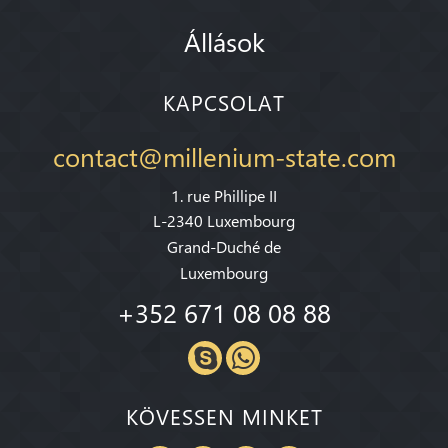
Állások
KAPCSOLAT
contact@millenium-state.com
1. rue Phillipe II
L-2340 Luxembourg
Grand-Duché de
Luxembourg
+352 671 08 08 88
KÖVESSEN MINKET