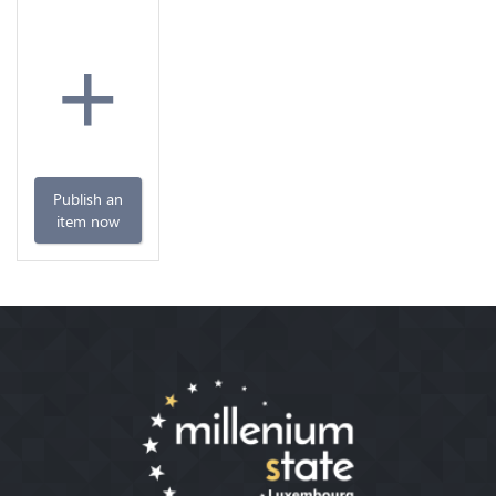
+
Publish an
item now