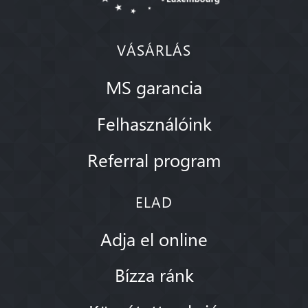
VÁSÁRLÁS
MS garancia
Felhasználóink
Referral program
ELAD
Adja el online
Bízza ránk