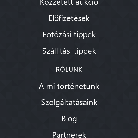
Közzétett aukció
Előfizetések
Fotózási tippek
Szállítási tippek
RÓLUNK
A mi történetünk
Szolgáltatásaink
Blog
Partnerek