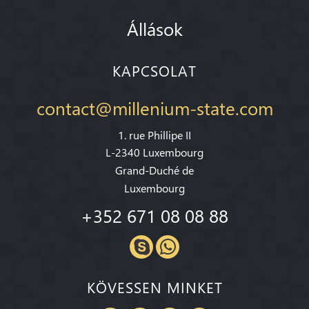
Állások
KAPCSOLAT
contact@millenium-state.com
1. rue Phillipe II
L-2340 Luxembourg
Grand-Duché de
Luxembourg
+352 671 08 08 88
KÖVESSEN MINKET