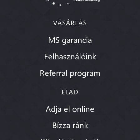
VÁSÁRLÁS
MS garancia
Felhasználóink
Referral program
ELAD
Adja el online
Bízza ránk