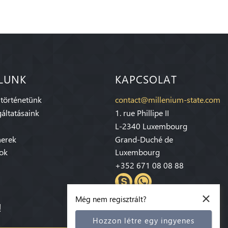
LUNK
KAPCSOLAT
 történetünk
contact@millenium-state.com
áltatásaink
1. rue Phillipe II
L-2340 Luxembourg
nerek
Grand-Duché de
sok
Luxembourg
+352 671 08 08 88
×
Még nem regisztrált?
!
Hozzon létre egy ingyenes