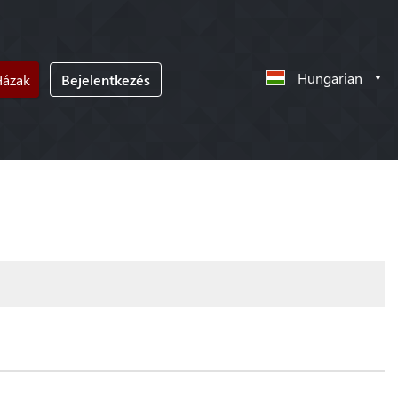
Hungarian
Házak
Bejelentkezés
!