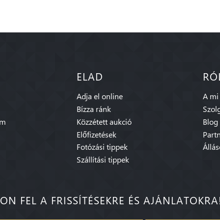
ELAD
RÓ
Adja el online
A mi
Bízza ránk
Szolg
am
Közzétett aukció
Blog
Előfizetések
Part
Fotózási tippek
Állá
Szállítási tippek
ON FEL A FRISSÍTÉSEKRE ÉS AJÁNLATOKRA