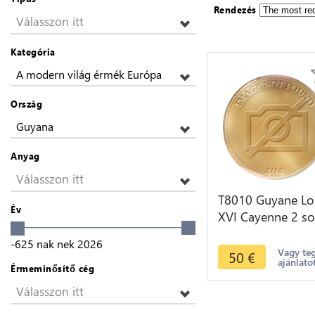
Rendezés
Válasszon itt
Kategória
A modern világ érmék Európa
Ország
Guyana
Anyag
Válasszon itt
T8010 Guyane Lo
Év
XVI Cayenne 2 s
1789 -> Faire off
-625
nak nek
2026
Vagy te
50
€
ajánlato
Érmeminősítő cég
Válasszon itt