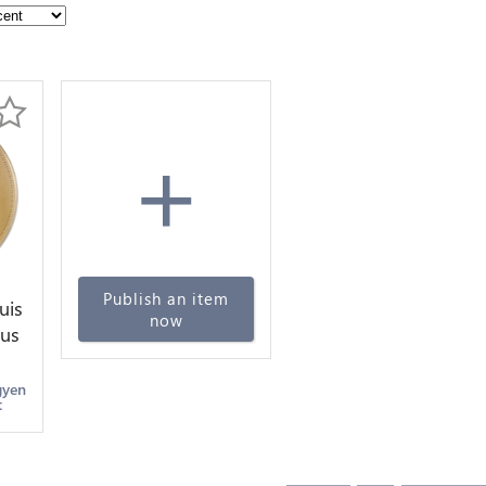
+
Publish an item
uis
now
ous
re
gyen
t