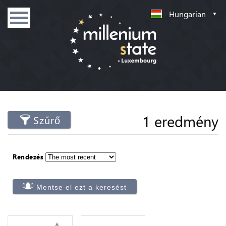
Hungarian
1 eredmény
Szűrő
Rendezés
Mentse el ezt a keresést