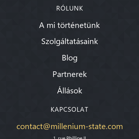
RÓLUNK
A mi történetünk
Szolgáltatásaink
Blog
Partnerek
Állások
KAPCSOLAT
contact@millenium-state.com
1. rue Phillipe II