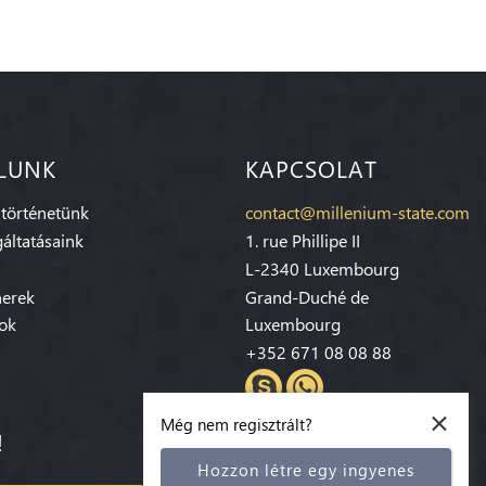
LUNK
KAPCSOLAT
 történetünk
contact@millenium-state.com
áltatásaink
1. rue Phillipe II
L-2340 Luxembourg
nerek
Grand-Duché de
sok
Luxembourg
+352 671 08 08 88
×
Még nem regisztrált?
!
Hozzon létre egy ingyenes