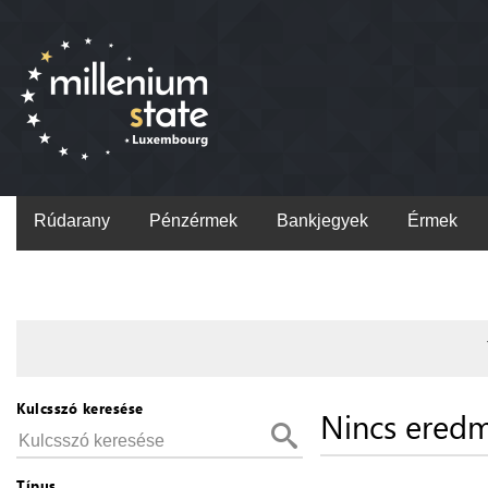
Rúdarany
Pénzérmek
Bankjegyek
Érmek
Kulcsszó keresése
Nincs ered
Típus