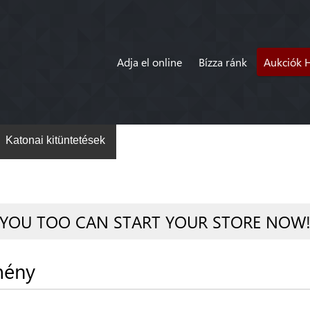
Adja el online
Bízza ránk
Aukciók 
Katonai kitüntetések
YOU TOO CAN START YOUR STORE NOW
mény