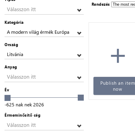
Rendezés
Válasszon itt
Kategória
A modern világ érmék Európa
+
Ország
Litvánia
Anyag
Válasszon itt
Publish an ite
now
Év
-625
nak nek
2026
Érmeminősítő cég
Válasszon itt