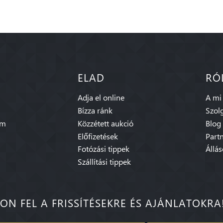
ELAD
RÓ
Adja el online
A mi
Bízza ránk
Szolg
am
Közzétett aukció
Blog
Előfizetések
Part
Fotózási tippek
Állá
Szállítási tippek
ON FEL A FRISSÍTÉSEKRE ÉS AJÁNLATOKRA