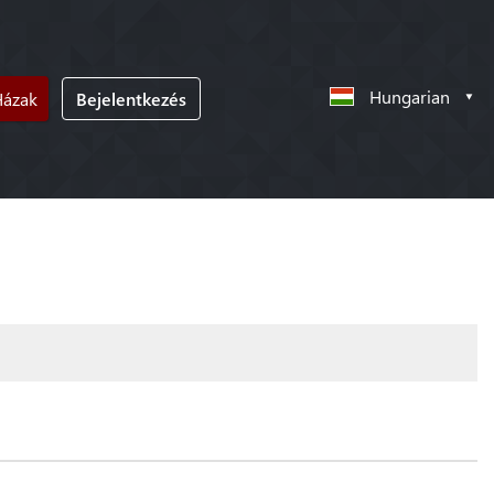
Hungarian
Házak
Bejelentkezés
!