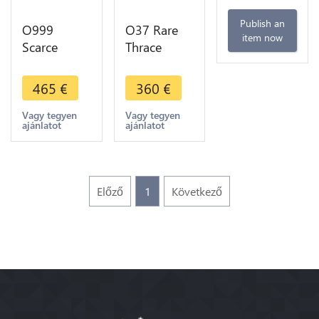
Publish an
O999
O37 Rare
item now
Scarce
Thrace
Calabre
Thasos
Tarente
Tetradrachm
465
€
360
€
Nomos
Dionysos
Statère ou
Herakles
Vagy tegyen
Vagy tegyen
ajánlatot
ajánlatot
Didrachme
148-80
Sauphin
Argent
TAPA 272-
Silver
235
Előző
1
Következő