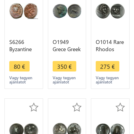
S6266
O1949
O1014 Rare
Byzantine
Grece Greek
Rhodos
Empire
Dichalkon
Hemidrachme
Justin II
Coins
Plinthophore
80
€
350
€
275
€
565-578 Æ
Argos
Circa 125
Half Follis
Argolis
88
Vagy tegyen
Vagy tegyen
Vagy tegyen
ajánlatot
ajánlatot
ajánlatot
Thessalonica
Wolf Loup
ANTAIOY
mint
80 BC
P-O Silver