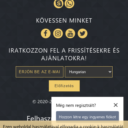
KÖVESSEN MINKET
IRATKOZZON FEL A FRISSÍTÉSEKRE ÉS
AJÁNLATOKRA!
Előfizetés
×
©
2020-2026
Millenium State
®
Még nem regisztrált?
Felhasználási feltételek
Hozzon létre egy ingyenes fiókot
Ezen weboldal használatával elfogadja a cookie-k használatát,