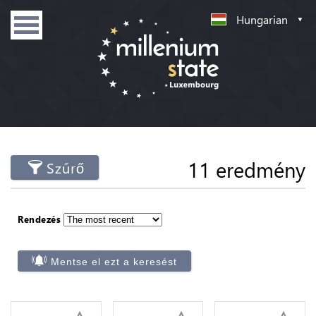
Hungarian
11 eredmény
Szűrő
Rendezés
Mentse el ezt a keresést