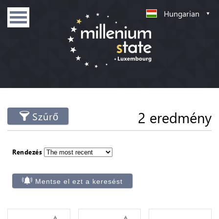
Hungarian
2 eredmény
Szűrő
Rendezés
Mentse el ezt a keresést