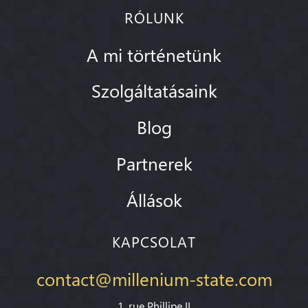
RÓLUNK
A mi történetünk
Szolgáltatásaink
Blog
Partnerek
Állások
KAPCSOLAT
contact@millenium-state.com
1. rue Phillipe II