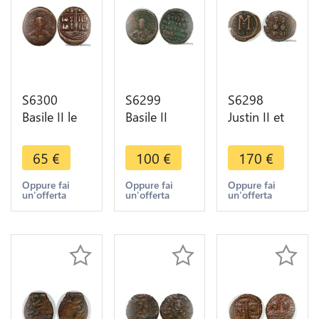
S6300
S6299
S6298
Basile II le
Basile II
Justin II et
Bulgarochtone
Constantin
Sophie 569
976-1025
VIII ou XIe s
- 570
65
€
100
€
170
€
ihsus xritys
follis classe
Nicomédie
basileu
A1
Follis
Oppure fai
Oppure fai
Oppure fai
un'offerta
un'offerta
un'offerta
basile Follis
Constantinople
A/N/N/O -
U/ A//
NIKO