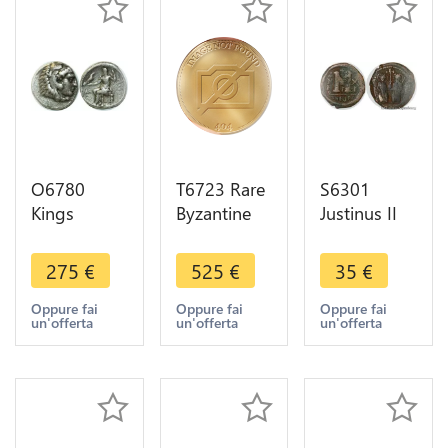
O6780
T6723 Rare
S6301
Kings
Byzantine
Justinus II
Macedon
Miliaresion
565 - 578 n.
Tetradrachme
Romain
Chr
275
€
525
€
35
€
Alexander
Constantin
decanummium.
III Great
VII 921 931
Antiochia
Oppure fai
Oppure fai
Oppure fai
un'offerta
un'offerta
un'offerta
336-323 BC
Silver -> M
Theoupolis
Silver
offer