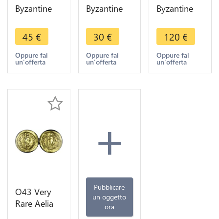
Byzantine
Byzantine
Byzantine
Empire
Empire
Empire
Manuel I
Demi Follis
Manuel I,
45
€
30
€
120
€
1143-1180
Half A
1143-1180
BI Aspron
identifier -
AD. Billon
Oppure fai
Oppure fai
Oppure fai
un'offerta
un'offerta
un'offerta
Trachy
>Faire Offre
Aspron
Constantinople
Trachy
Silver
+
Pubblicare
O43 Very
un oggetto
Rare Aelia
ora
Pulcheria