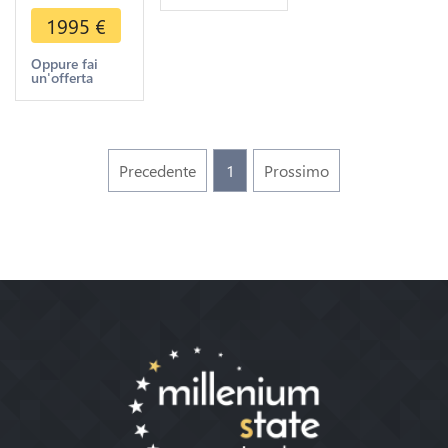
Solidus
1995
€
Constantinople
450-7 Or
Oppure fai
un'offerta
Gold
Precedente
1
Prossimo