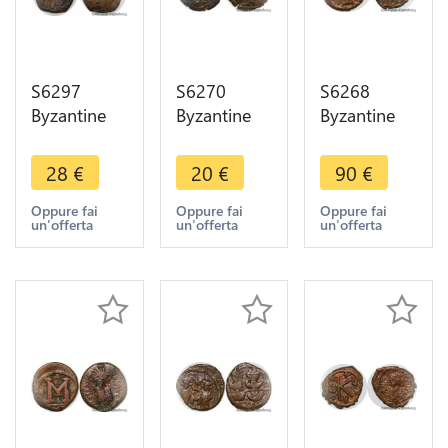
S6297
S6270
S6268
Byzantine
Byzantine
Byzantine
1/2 Half
Empire
Empire Half
Follis A
Demi Follis
Follis demi
28
€
20
€
90
€
identifier -
Half à
NIM NM -
>Faire Offre
identifierer -
>Faire Offre
Oppure fai
Oppure fai
Oppure fai
un'offerta
un'offerta
un'offerta
>Faire Offre