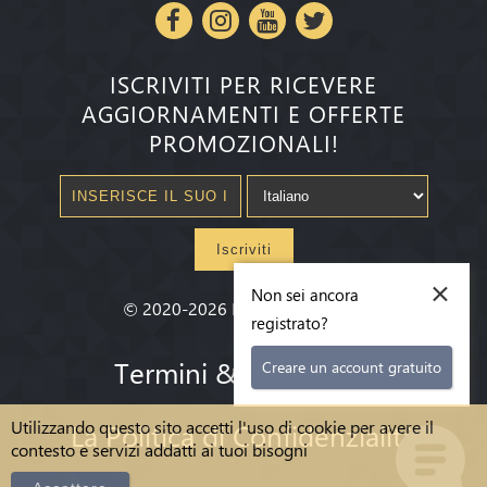
ISCRIVITI PER RICEVERE
AGGIORNAMENTI E OFFERTE
PROMOZIONALI!
Iscriviti
×
Non sei ancora
©
2020-2026
Millenium State
®
registrato?
Termini & condizioni
Creare un account gratuito
Utilizzando questo sito accetti l'uso di cookie per avere il
La Politica di Confidenzialità
contesto e servizi addatti ai tuoi bisogni