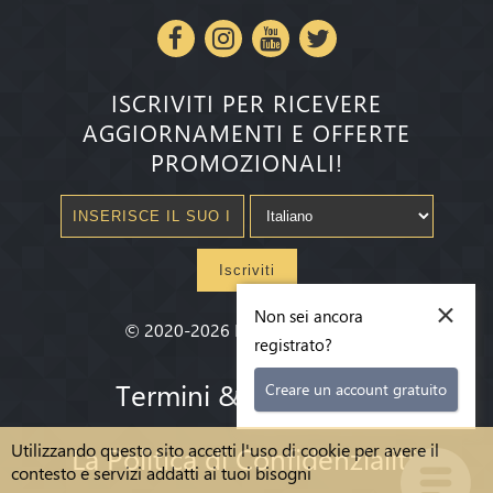
ISCRIVITI PER RICEVERE
AGGIORNAMENTI E OFFERTE
PROMOZIONALI!
Iscriviti
×
Non sei ancora
©
2020-2026
Millenium State
®
registrato?
Termini & condizioni
Creare un account gratuito
Utilizzando questo sito accetti l'uso di cookie per avere il
La Politica di Confidenzialità
contesto e servizi addatti ai tuoi bisogni