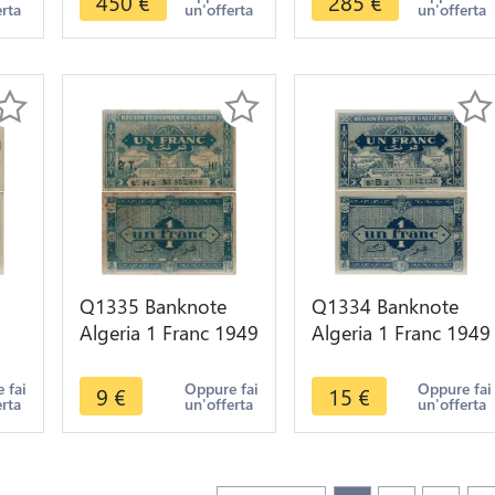
450
€
285
€
erta
un'offerta
un'offerta
SUP
Philippe 1837 SUP
Q1335 Banknote
Q1334 Banknote
Algeria 1 Franc 1949
Algeria 1 Franc 1949
er
-> Make offer
AU -> Make offer
 fai
Oppure fai
Oppure fai
9
€
15
€
erta
un'offerta
un'offerta