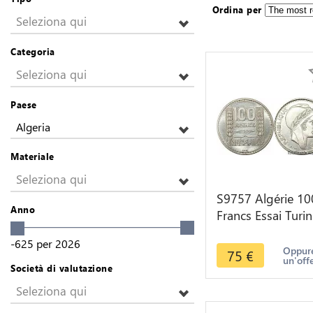
Ordina per
Seleziona qui
Categoria
Seleziona qui
Paese
Algeria
Materiale
Seleziona qui
S9757 Algérie 10
Anno
Francs Essai Turin
Marianne 1950 
-625
per
2026
-> Faire Offre
Oppure
75
€
un'off
Società di valutazione
Seleziona qui