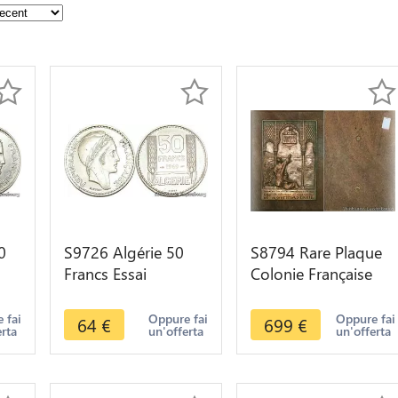
0
S9726 Algérie 50
S8794 Rare Plaque
Francs Essai
Colonie Française
UNC
Marianne Turin 1949
Algerie 1930 Alger
FDC -> Faire Offre
sur bois SUP
 fai
Oppure fai
Oppure fai
64
€
699
€
erta
un'offerta
un'offerta