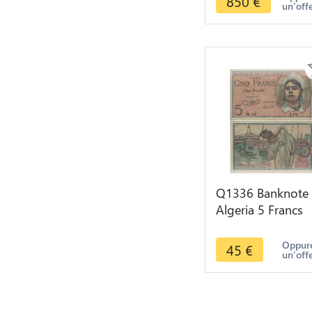
850
€
un'off
Napoléon 1850 
Q1336 Banknote
Algeria 5 Francs
1944 -> Make off
Oppure
45
€
un'off