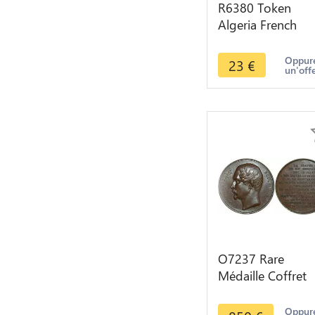
R6380 Token
Algeria French
Colonies 25
Centimes Chamb
Oppure
23
€
un'off
Commerce 1922
Oran
O7237 Rare
Médaille Coffret
Algérie Duc Isly
Maréchal Bugeau
Oppure