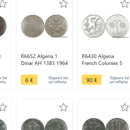
t
R6652 Algeria 1
R6430 Algeria
Dinar AH 1383 1964
French Colonies 5
-> Make offer
Centimes Chambre
ée
Commerce 1916
 fai
Oppure fai
Oppure fai
6
€
90
€
erta
un'offerta
un'offerta
UNC -> Make offer