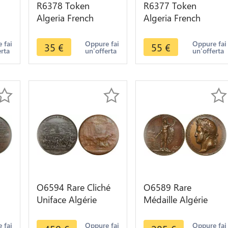
R6378 Token
R6377 Token
Algeria French
Algeria French
Colonies 25
Colonies 25
re
Centimes Chambre
Centimes Chambre
 fai
Oppure fai
Oppure fai
35
€
55
€
erta
un'offerta
un'offerta
Commerce 1922
Commerce 1922
Oran
Oran AU
O6594 Rare Cliché
O6589 Rare
Uniface Algérie
Médaille Algérie
Bataille Isly 1844
Prise Constantine
d
Depaulis SUP
Colonies Louis-
 fai
Oppure fai
Oppure fai