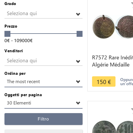
Grado
Seleziona qui
Prezzo
0
€
-
109000
€
Venditori
R7572 Rare Inédi
Seleziona qui
Algérie Médaille
Colonies
Ordina per
Propagande Arm
Oppure
150
€
The most recent
un'off
Française 1857
Oggetti per pagina
30 Elementi
Filtro