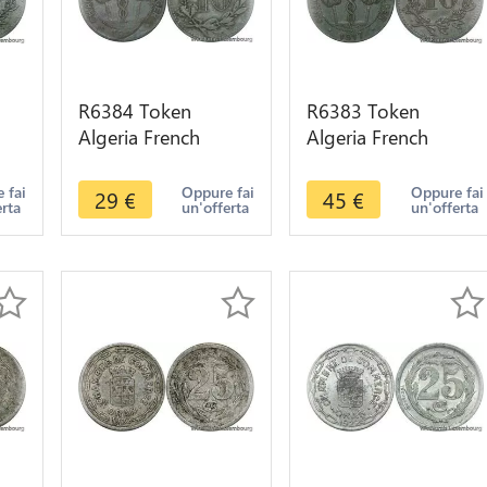
R6384 Token
R6383 Token
Algeria French
Algeria French
Colonies 10
Colonies 10
re
Centimes Chambre
Centimes Chambre
 fai
Oppure fai
Oppure fai
29
€
45
€
erta
un'offerta
un'offerta
Commerce 1917
Commerce 1917
Alger
Alger AU