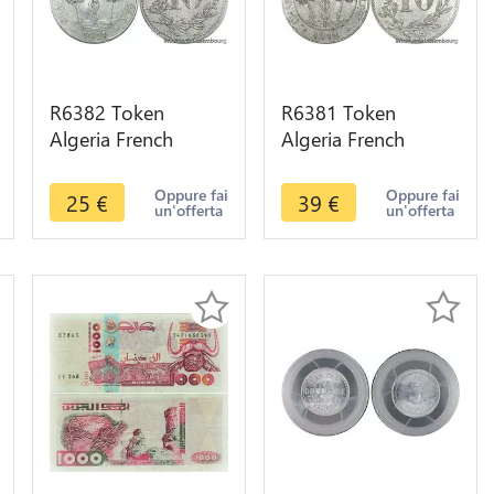
R6382 Token
R6381 Token
Algeria French
Algeria French
Colonies 10
Colonies 10
Centimes Chambre
Centimes Chambre
Oppure fai
Oppure fai
25
€
39
€
un'offerta
un'offerta
Commerce 1921
Commerce 1916
Alger
Alger AU