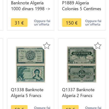
Banknote Algeria
P1889 Algeria
1000 dinars 1998 ->
Colonies 5 Centimes
Make offer
Commerce Bougie
1915 PCGS MS64
Oppure fai
Oppure fai
31
€
150
€
un'offerta
un'offerta
Q1338 Banknote
Q1337 Banknote
Algeria 5 Francs
Algeria 2 Francs
1942 AU -> Make
1949 -> Make offer
offer
Oppure fai
Oppure fai