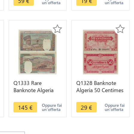
59
€
19
€
un'offerta
un'offerta
Q1333 Rare
Q1328 Banknote
Banknote Algeria
Algeria 50 Centimes
100 Francs 1940 ->
1944 UNC -> Make
Make offer
offer
Oppure fai
Oppure fai
145
€
29
€
un'offerta
un'offerta