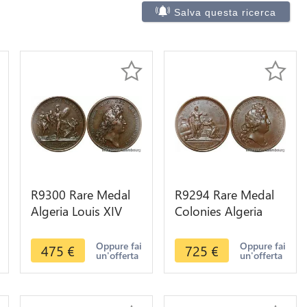
Salva questa ricerca
R9300 Rare Medal
R9294 Rare Medal
Algeria Louis XIV
Colonies Algeria
Bombardement
Louis XIV Paix
Alger Libération
Pirates Algériens
Oppure fai
Oppure fai
475
€
725
€
un'offerta
un'offerta
esclaves 1683
1684 UNC