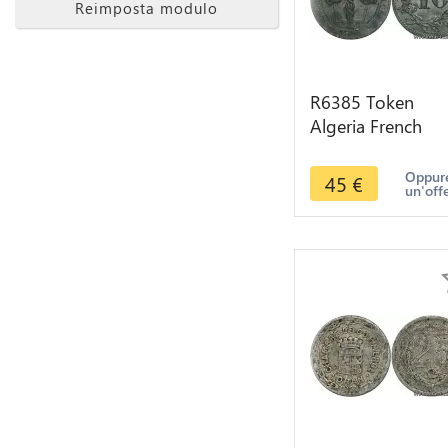
Reimposta modulo
R6385 Token
Algeria French
Colonies 10
Centimes Chamb
Oppure
45
€
un'off
Commerce 1917
Alger AU