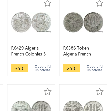
R6429 Algeria
R6386 Token
French Colonies 5
Algeria French
Centimes Chambre
Colonies 10
Commerce 1916
Centimes Chambre
Oppure fai
Oppure fai
35
€
25
€
un'offerta
un'offerta
AU+ -> Make offer
Commerce 1921
Alger